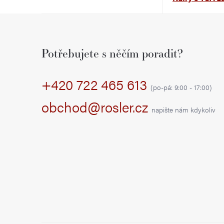
r
Z
a
á
Potřebujete s něčím poradit?
n
p
n
+420 722 465 613
a
(po-pá: 9:00 - 17:00)
í
t
obchod@rosler.cz
napište nám kdykoliv
p
í
a
n
e
l