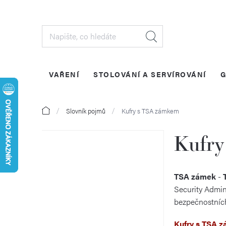
Přejít
na
obsah
VAŘENÍ
STOLOVÁNÍ A SERVÍROVÁNÍ
G
Domů
Slovník pojmů
Kufry s TSA zámkem
Kufry
P
o
TSA zámek
-
Security Admini
s
bezpečnostních
t
Kufry s TSA 