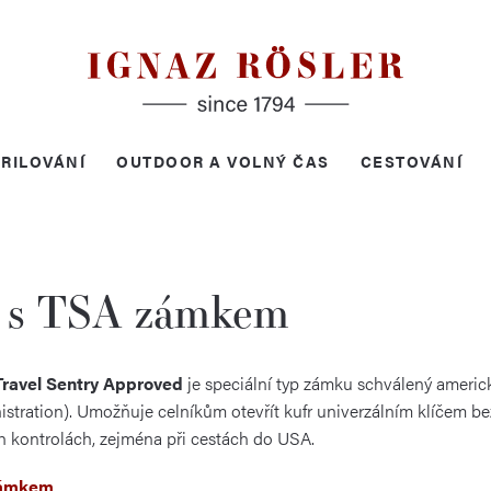
RILOVÁNÍ
OUTDOOR A VOLNÝ ČAS
CESTOVÁNÍ
 s TSA zámkem
Travel Sentry Approved
je speciální typ zámku schválený ameri
stration). Umožňuje celníkům otevřít kufr univerzálním klíčem bez
 kontrolách, zejména při cestách do USA.
zámkem