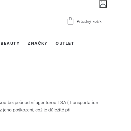
Nákupní
Prázdný košík
košík
BEAUTY
ZNAČKY
OUTLET
ckou bezpečnostní agenturou TSA (Transportation
 jeho poškození, což je důležité při