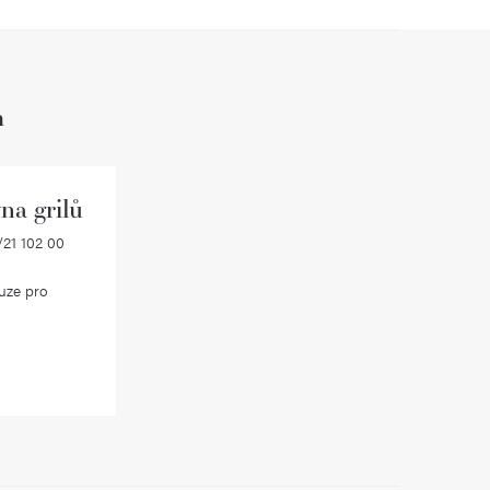
h
na grilů
21 102 00
uze pro