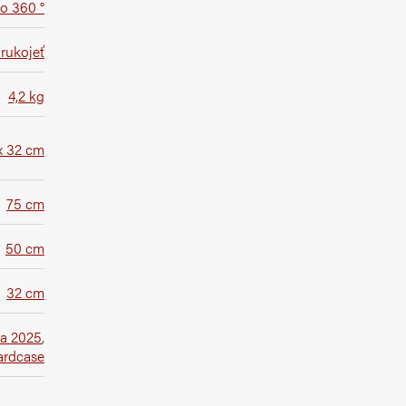
 o 360 °
rukojeť
4,2 kg
x 32 cm
75 cm
50 cm
32 cm
a 2025
,
ardcase