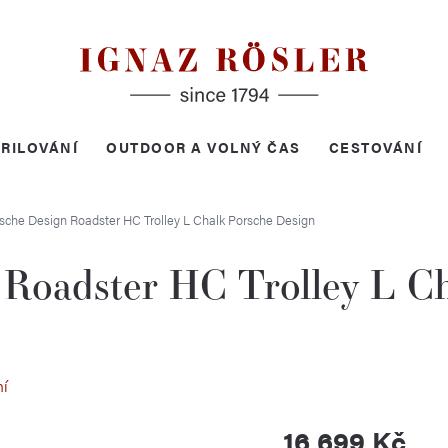
RILOVÁNÍ
OUTDOOR A VOLNÝ ČAS
CESTOVÁNÍ
rsche Design Roadster HC Trolley L Chalk
Porsche Design
 Roadster HC Trolley L C
ní
16 699 Kč