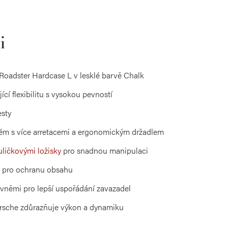
i
oadster Hardcase L v lesklé barvě Chalk
í flexibilitu s vysokou pevností
esty
tém s více arretacemi a ergonomickým držadlem
uličkovými ložisky
pro snadnou manipulaci
p pro ochranu obsahu
ovněmi pro lepší uspořádání zavazadel
rsche zdůrazňuje výkon a dynamiku