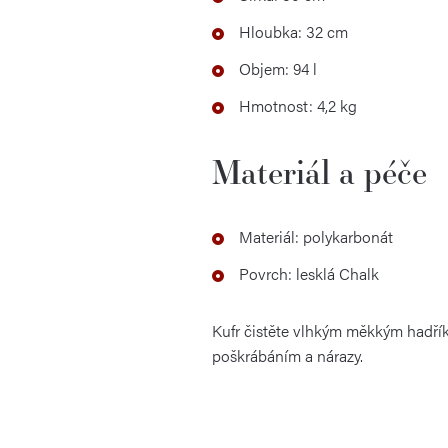
Hloubka: 32 cm
Objem: 94 l
Hmotnost: 4,2 kg
Materiál a péče
Materiál: polykarbonát
Povrch: lesklá Chalk
Kufr čistěte vlhkým měkkým hadřík
poškrábáním a nárazy.