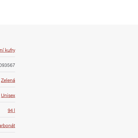
í kufry
093567
Zelená
Unisex
94 l
arbonát