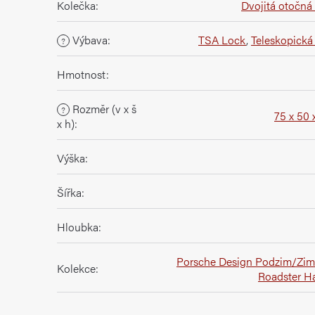
Kolečka
:
Dvojitá otočná
Výbava
:
TSA Lock
,
Teleskopická 
?
Hmotnost
:
Rozměr (v x š
?
75 x 50 
x h)
:
Výška
:
Šířka
:
Hloubka
:
Porsche Design Podzim/Zim
Kolekce
:
Roadster H