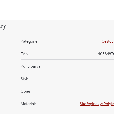
ry
Kategorie
:
Cestovn
EAN
:
4056487
Kufry barva
:
Styl
:
Objem
:
Materiál
:
Skořepinový/Polyk