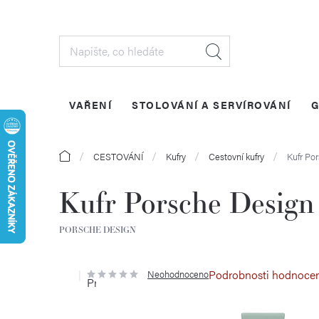
Přejít
na
obsah
VAŘENÍ
STOLOVÁNÍ A SERVÍROVÁNÍ
G
Domů
CESTOVÁNÍ
Kufry
Cestovní kufry
Kufr Po
Kufr Porsche Design
PORSCHE DESIGN
Podrobnosti hodnoce
Neohodnoceno
Průměrné
hodnocení
produktu
je
0,0