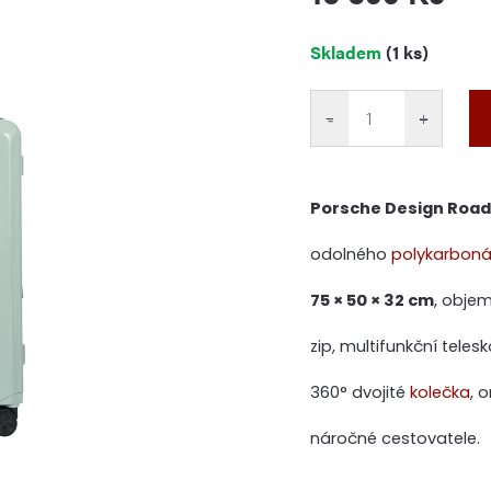
Měrná
Skladem
(1 ks)
cena:
−
+
Porsche Design Roads
odolného
polykarboná
75 × 50 × 32 cm
, objem
zip, multifunkční tele
360° dvojité
kolečka
, 
náročné cestovatele.