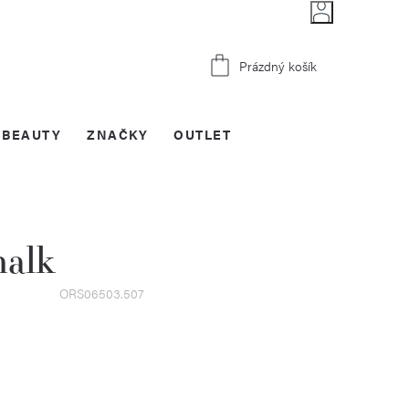
Nákupní
Prázdný košík
košík
BEAUTY
ZNAČKY
OUTLET
halk
ORS06503.507