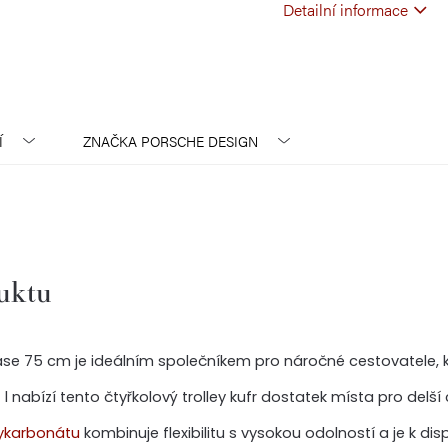
Detailní informace
Í
ZNAČKA
PORSCHE DESIGN
duktu
e 75 cm je ideálním společníkem pro náročné cestovatele, kt
l nabízí tento čtyřkolový trolley kufr dostatek místa pro delší
ykarbonátu
kombinuje flexibilitu s vysokou odolností a je k disp