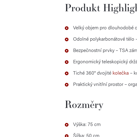
Produkt Highlig
Velký objem pro dlouhodobé ce
Odolné polykarbonátové tělo –
Bezpečnostní prvky – TSA zám
Ergonomický teleskopický držá
Tiché 360° dvojité
kolečka
– k
Praktický vnitřní prostor – or
Rozměry
Výška: 75 cm
Šířka: 50 cm