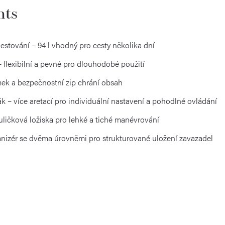
hts
stování – 94 l vhodný pro cesty několika dní
 flexibilní a pevné pro dlouhodobé použití
ek a bezpečnostní zip chrání obsah
k – více aretací pro individuální nastavení a pohodlné ovládání
uličková ložiska pro lehké a tiché manévrování
ganizér se dvěma úrovněmi pro strukturované uložení zavazadel