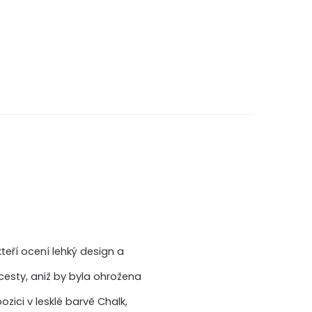
eří ocení lehký design a
 cesty, aniž by byla ohrožena
ozici v lesklé barvě Chalk,