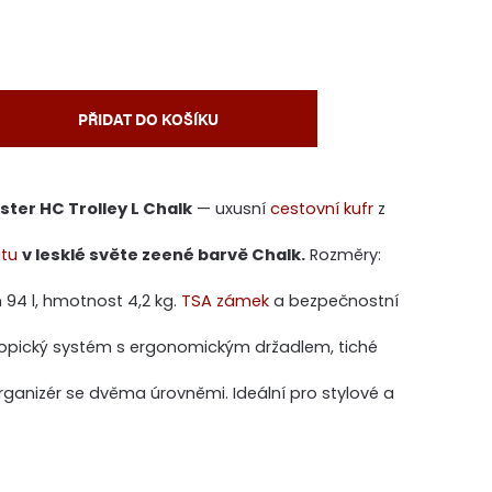
PŘIDAT DO KOŠÍKU
ter HC Trolley L Chalk
— uxusní
cestovní kufr
z
tu
v lesklé světe zeené barvě Chalk.
Rozměry:
 94 l, hmotnost 4,2 kg.
TSA zámek
a bezpečnostní
skopický systém s ergonomickým držadlem, tiché
organizér se dvěma úrovněmi. Ideální pro stylové a