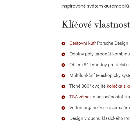
inspirované světem automobilů.
Klíčové vlastnost
Cestovní kufr
Porsche Design R
Odolný polykarbonát kombinujíc
Objem 94 l vhodný pro delší c
Multifunkční teleskopický sys
Tiché 360° dvojité
kolečka s k
TSA zámek
a bezpečnostní zi
Vnitřní organizér se dvěma úr
Design v duchu klasického Po