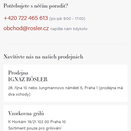
Potřebujete s něčím poradit?
á
p
+420 722 465 613
(po-pá: 9:00 - 17:00)
a
obchod@rosler.cz
napište nám kdykoliv
t
í
Navštivte nás na našich prodejnách
Prodejna
IGNAZ RÖSLER
28. října 10 nebo Jungmannovo náměstí 5, Praha 1 (prodejna má
dva vchody)
Vzorkovna grilů
K Horkám 19/21 102 00 Praha 10
Sortiment pouze pro grilování