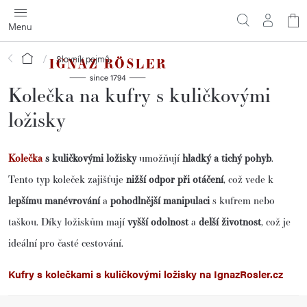
Přejít
N
na
obsah
ko
Domů
Slovník pojmů
Kolečka na kufry s kuličkovými
ložisky
Kolečka
s kuličkovými ložisky
umožňují
hladký a tichý pohyb
.
Tento typ koleček zajišťuje
nižší odpor při otáčení
, což vede k
lepšímu manévrování
a
pohodlnější manipulaci
s kufrem nebo
taškou. Díky ložiskům mají
vyšší odolnost
a
delší životnost
, což je
ideální pro časté cestování.
Kufry s kolečkami s kuličkovými ložisky na IgnazRosler.cz
Z