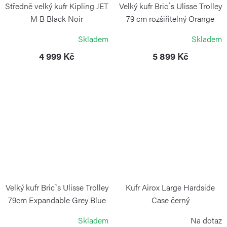
Středně velký kufr Kipling JET
Velký kufr Bric`s Ulisse Trolley
M B Black Noir
79 cm rozšiřitelný Orange
KIPLING
BRIC´S
Skladem
Skladem
4 999 Kč
5 899 Kč
Velký kufr Bric`s Ulisse Trolley
Kufr Airox Large Hardside
79cm Expandable Grey Blue
Case černý
BRIC`S
VICTORINOX
Skladem
Na dotaz