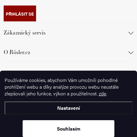
PŘIHLÁSIT SE
Zákaznický servis
O Rösler.cz
Sledujte nás
Používáme cookies, abychom Vám umožnili pohodlné
prohlížení webu a díky analýze provozu webu neustále
zlepšovali jeho funkce, výkon a použitelnost.
zde
.
Nastavení
Copyright 2026
Ignazrosler.cz
. Všechna práva vyhrazena.
Upravit
nastavení cookies
Souhlasím
Vytvořil Shoptet Premium