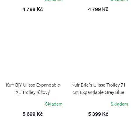
BRIC`S
BRIC`S
4 799 Kč
4 799 Kč
Kufr B|Y Ulisse Expandable
Kufr Bric`s Ulisse Trolley 71
XL Trolley růžový
cm Expandable Grey Blue
BRIC`S
BRIC`S
Skladem
Skladem
5 699 Kč
5 399 Kč