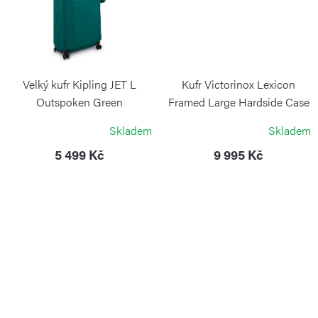
Velký kufr Kipling JET L
Kufr Victorinox Lexicon
Outspoken Green
Framed Large Hardside Case
stříbrný
KIPLING
Skladem
Skladem
VICTORINOX
5 499 Kč
9 995 Kč