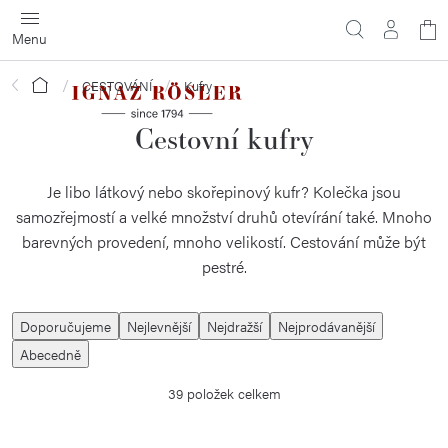
Přejít
N
na
obsah
ko
Domů
CESTOVÁNÍ
Kufry
Cestovní kufry
Je libo látkový nebo skořepinový kufr? Kolečka jsou
samozřejmostí a velké množství druhů otevírání také. Mnoho
barevných provedení, mnoho velikostí. Cestování může být
pestré.
Ř
Doporučujeme
Nejlevnější
Nejdražší
Nejprodávanější
a
Abecedně
z
39
položek celkem
e
n