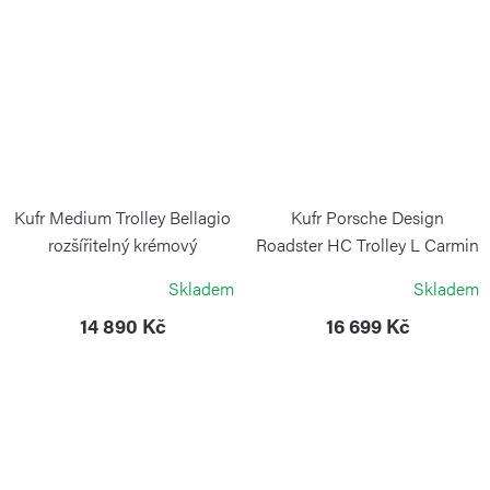
Kufr Medium Trolley Bellagio
Kufr Porsche Design
rozšířitelný krémový
Roadster HC Trolley L Carmin
BRIC`S
PORSCHE DESIGN
Skladem
Skladem
14 890 Kč
16 699 Kč