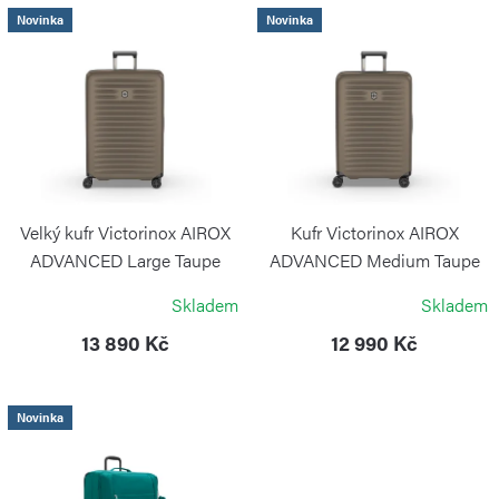
í
V
Novinka
Novinka
p
ý
r
p
o
i
d
s
u
p
k
r
Velký kufr Victorinox AIROX
Kufr Victorinox AIROX
t
o
ADVANCED Large Taupe
ADVANCED Medium Taupe
Brown
Brown
ů
d
Skladem
Skladem
VICTORINOX
VICTORINOX
u
13 890 Kč
12 990 Kč
k
t
Novinka
ů