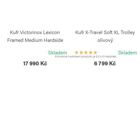
Kufr Victorinox Lexicon
Kufr X-Travel Soft XL Trolley
Framed Medium Hardside
olivový
Case stříbrný
BRIC`S
Skladem
Skladem
VICTORINOX
Průměrné hodnocení produktu je 5,0 z 5 hvězdiček.
17 990 Kč
6 799 Kč