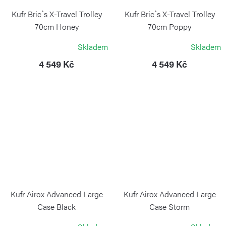
Kufr Bric`s X-Travel Trolley
Kufr Bric`s X-Travel Trolley
70cm Honey
70cm Poppy
BRIC`S
BRIC`S
Skladem
Skladem
4 549 Kč
4 549 Kč
Kufr Airox Advanced Large
Kufr Airox Advanced Large
Case Black
Case Storm
VICTORINOX
VICTORINOX