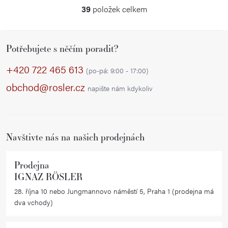
39
položek celkem
O
v
Z
l
Potřebujete s něčím poradit?
á
á
p
d
+420 722 465 613
(po-pá: 9:00 - 17:00)
a
a
obchod@rosler.cz
napište nám kdykoliv
c
t
í
í
p
r
Navštivte nás na našich prodejnách
v
k
Prodejna
y
IGNAZ RÖSLER
v
28. října 10 nebo Jungmannovo náměstí 5, Praha 1 (prodejna má
ý
dva vchody)
p
i