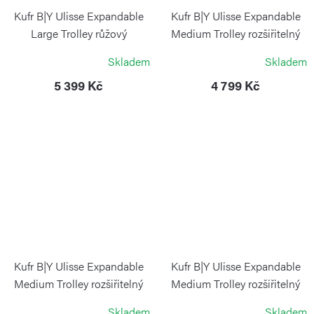
Kufr B|Y Ulisse Expandable
Kufr B|Y Ulisse Expandable
Large Trolley růžový
Medium Trolley rozšiřitelný
Mango
BRIC`S
Skladem
Skladem
BRIC`S
5 399 Kč
4 799 Kč
Kufr B|Y Ulisse Expandable
Kufr B|Y Ulisse Expandable
Medium Trolley rozšiřitelný
Medium Trolley rozšiřitelný
modrý
olivový
Skladem
Skladem