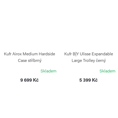
Kufr Airox Medium Hardside
Kufr B|Y Ulisse Expandable
Case stříbrný
Large Trolley černý
VICTORINOX
BRIC`S
Skladem
Skladem
9 699 Kč
5 399 Kč