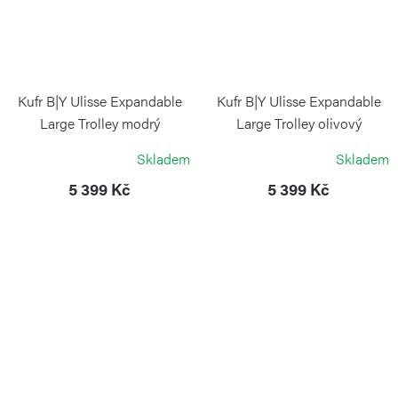
Kufr B|Y Ulisse Expandable
Kufr B|Y Ulisse Expandable
Large Trolley modrý
Large Trolley olivový
BRIC`S
BRIC`S
Skladem
Skladem
5 399 Kč
5 399 Kč