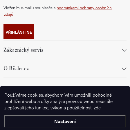
Vložením e-mailu souhlasíte s
podmínkami ochrany osobních
údajů
PŘIHLÁSIT SE
Zákaznický servis
O Rösler.cz
Sledujte nás
Používáme cookies, abychom Vám umožnili pohodlné
prohlížení webu a díky analýze provozu webu neustále
zlepšovali jeho funkce, výkon a použitelnost.
zde
.
Nastavení
Copyright 2026
Ignazrosler.cz
. Všechna práva vyhrazena.
Upravit