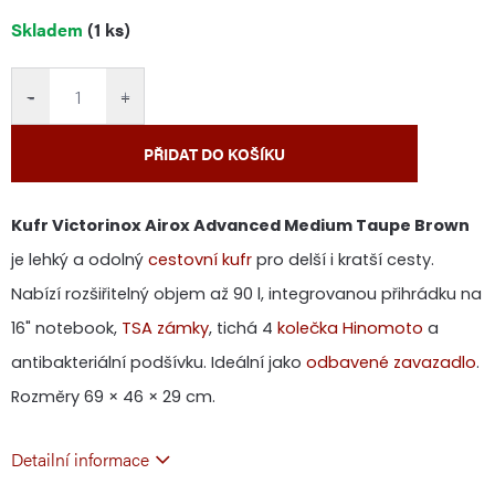
Měrná
Skladem
(1 ks)
cena:
−
+
PŘIDAT DO KOŠÍKU
Kufr Victorinox Airox Advanced Medium Taupe Brown
je lehký a odolný
cestovní kufr
pro delší i kratší cesty.
Nabízí rozšiřitelný objem až 90 l, integrovanou přihrádku na
16" notebook,
TSA zámky
, tichá 4
kolečka Hinomoto
a
antibakteriální podšívku. Ideální jako
odbavené zavazadlo
.
Rozměry 69 × 46 × 29 cm.
Detailní informace