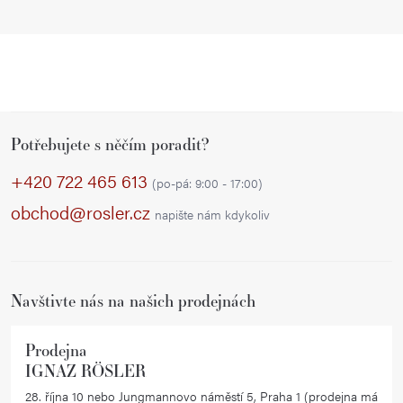
Z
Potřebujete s něčím poradit?
á
p
+420 722 465 613
(po-pá: 9:00 - 17:00)
a
obchod@rosler.cz
napište nám kdykoliv
t
í
Navštivte nás na našich prodejnách
Prodejna
IGNAZ RÖSLER
28. října 10 nebo Jungmannovo náměstí 5, Praha 1 (prodejna má