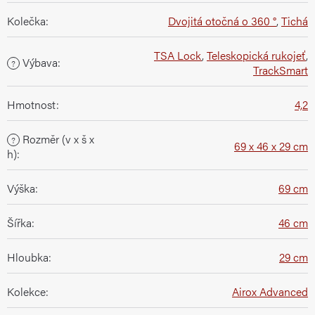
Kolečka
:
Dvojitá otočná o 360 °
,
Tichá
TSA Lock
,
Teleskopická rukojeť
,
Výbava
:
?
TrackSmart
Hmotnost
:
4,2
Rozměr (v x š x
?
69 x 46 x 29 cm
h)
:
Výška
:
69 cm
Šířka
:
46 cm
Hloubka
:
29 cm
Kolekce
:
Airox Advanced