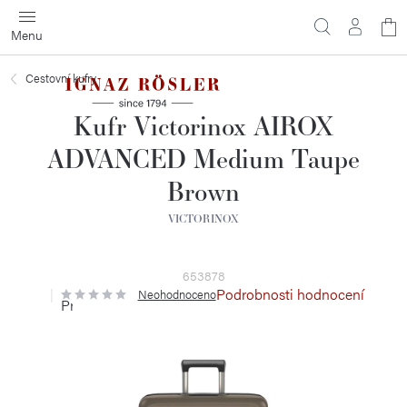
Přejít
N
na
obsah
ko
Cestovní kufry
Kufr Victorinox AIROX
ADVANCED Medium Taupe
Brown
VICTORINOX
653878
Podrobnosti hodnocení
Neohodnoceno
Průměrné
hodnocení
produktu
je
0,0
z
5
hvězdiček.