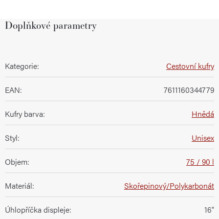
Doplňkové parametry
Kategorie
:
Cestovní kufry
EAN
:
7611160344779
Kufry barva
:
Hnědá
Styl
:
Unisex
Objem
:
75 / 90 l
Materiál
:
Skořepinový/Polykarbonát
Úhlopříčka displeje
:
16"