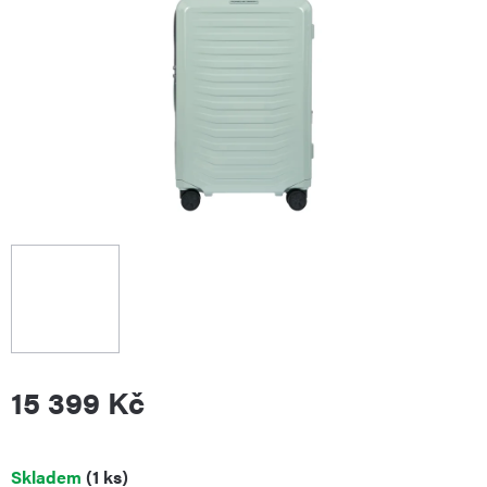
15 399 Kč
Měrná
Skladem
(1 ks)