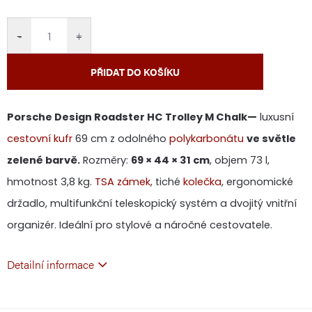
cena:
−
+
PŘIDAT DO KOŠÍKU
Porsche Design Roadster HC Trolley M Chalk—
luxusní
cestovní kufr
69 cm z odolného
polykarbonátu
ve světle
zelené barvě.
Rozměry:
69 × 44 × 31 cm
, objem 73 l,
hmotnost 3,8 kg.
TSA zámek
, tiché
kolečka
, ergonomické
držadlo, multifunkční teleskopický systém a dvojitý vnitřní
organizér. Ideální pro stylové a náročné cestovatele.
Detailní informace