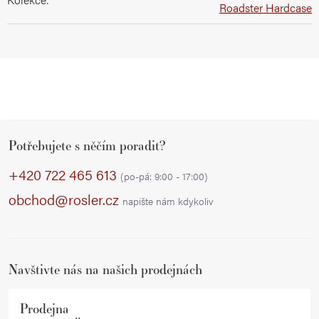
Roadster Hardcase
Z
Potřebujete s něčím poradit?
á
p
+420 722 465 613
(po-pá: 9:00 - 17:00)
a
obchod@rosler.cz
napište nám kdykoliv
t
í
Navštivte nás na našich prodejnách
Prodejna