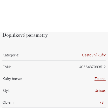
Doplňkové parametry
Kategorie
:
Cestovní kufry
EAN
:
4056487093512
Kufry barva
:
Zelená
Styl
:
Unisex
Objem
:
73 l