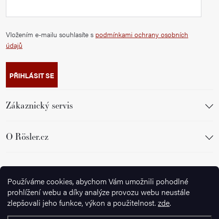
Vložením e-mailu souhlasíte s
podmínkami ochrany osobních
údajů
PŘIHLÁSIT SE
Zákaznický servis
O Rösler.cz
Sledujte nás
Používáme cookies, abychom Vám umožnili pohodlné
prohlížení webu a díky analýze provozu webu neustále
zlepšovali jeho funkce, výkon a použitelnost.
zde
.