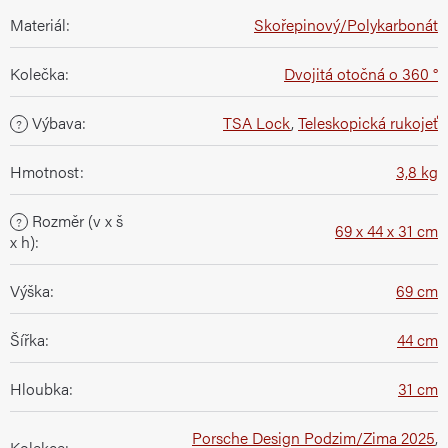
Materiál
:
Skořepinový/Polykarbonát
Kolečka
:
Dvojitá otočná o 360 °
Výbava
:
TSA Lock
,
Teleskopická rukojeť
?
Hmotnost
:
3,8 kg
Rozměr (v x š
?
69 x 44 x 31 cm
x h)
:
Výška
:
69 cm
Šířka
:
44 cm
Hloubka
:
31 cm
Porsche Design Podzim/Zima 2025
,
Kolekce
: