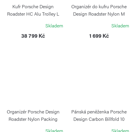
Kufr Porsche Design
Organizér do kufru Porsche
Roadster HC Alu Trolley L
Design Roadster Nylon M
Silver
černý
Skladem
Skladem
PORSCHE DESIGN
PORSCHE DESIGN
38 799 Kč
1 699 Kč
Organizér Porsche Design
Pánská peněženka Porsche
Roadster Nylon Packing
Design Carbon Billfold 10
Cube S
black
Skladem
Skladem