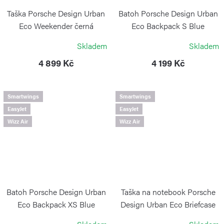
Taška Porsche Design Urban
Batoh Porsche Design Urban
Eco Weekender černá
Eco Backpack S Blue
PORSCHE DESIGN
PORSCHE DESIGN
Skladem
Skladem
4 899 Kč
4 199 Kč
Smartwings
Smartwings
EasyJet
EasyJet
Wizz Air
Wizz Air
Batoh Porsche Design Urban
Taška na notebook Porsche
Eco Backpack XS Blue
Design Urban Eco Briefcase
M Blue
PORSCHE DESIGN