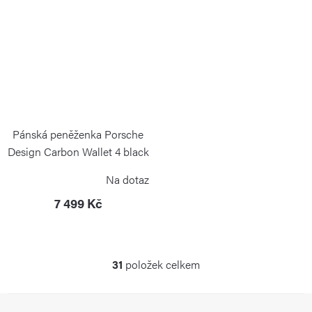
Pánská peněženka Porsche
Design Carbon Wallet 4 black
PORSCHE DESIGN
Na dotaz
7 499 Kč
31
položek celkem
O
v
Z
l