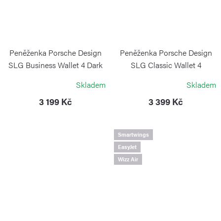
Peněženka Porsche Design
Peněženka Porsche Design
SLG Business Wallet 4 Dark
SLG Classic Wallet 4
Brown
PORSCHE DESIGN
Skladem
Skladem
PORSCHE DESIGN
3 199 Kč
3 399 Kč
Smartwings
EasyJet
Wizz Air