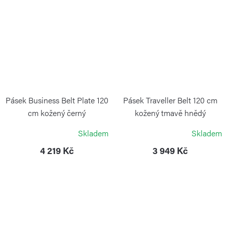
Pásek Business Belt Plate 120
Pásek Traveller Belt 120 cm
cm kožený černý
kožený tmavě hnědý
PORSCHE DESIGN
PORSCHE DESIGN
Skladem
Skladem
4 219 Kč
3 949 Kč