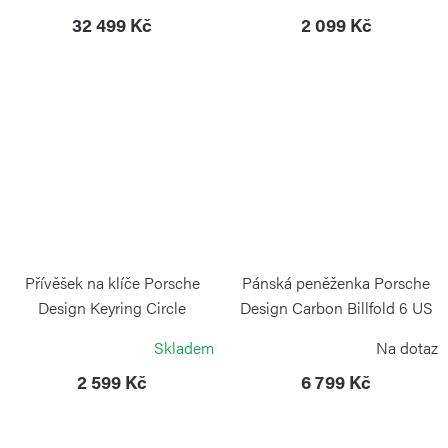
PORSCHE DESIGN
32 499 Kč
2 099 Kč
Přívěšek na klíče Porsche
Pánská peněženka Porsche
Design Keyring Circle
Design Carbon Billfold 6 US
Anthracite
black
Skladem
Na dotaz
PORSCHE DESIGN
PORSCHE DESIGN
2 599 Kč
6 799 Kč