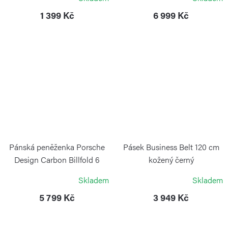
PORSCHE DESIGN
PORSCHE DESIGN
1 399 Kč
6 999 Kč
Pánská peněženka Porsche
Pásek Business Belt 120 cm
Design Carbon Billfold 6
kožený černý
black
PORSCHE DESIGN
Skladem
Skladem
PORSCHE DESIGN
5 799 Kč
3 949 Kč