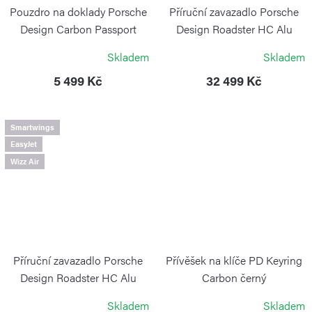
Pouzdro na doklady Porsche
Příruční zavazadlo Porsche
Design Carbon Passport
Design Roadster HC Alu
Holder
Trolley S Black
Skladem
Skladem
PORSCHE DESIGN
PORSCHE DESIGN
5 499 Kč
32 499 Kč
Smartwings
EasyJet
Wizz Air
Příruční zavazadlo Porsche
Přívěšek na klíče PD Keyring
Design Roadster HC Alu
Carbon černý
Trolley S Silver
PORSCHE DESIGN
Skladem
Skladem