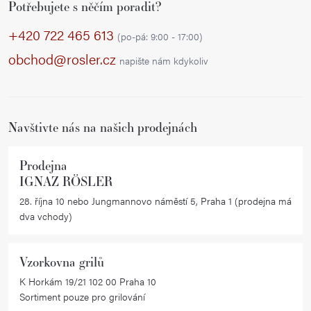
Potřebujete s něčím poradit?
á
á
p
d
+420 722 465 613
(po-pá: 9:00 - 17:00)
a
a
obchod@rosler.cz
napište nám kdykoliv
c
t
í
í
p
r
Navštivte nás na našich prodejnách
v
k
Prodejna
y
IGNAZ RÖSLER
v
28. října 10 nebo Jungmannovo náměstí 5, Praha 1 (prodejna má
ý
dva vchody)
p
i
Vzorkovna grilů
s
K Horkám 19/21 102 00 Praha 10
u
Sortiment pouze pro grilování