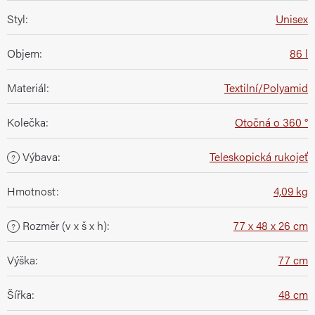
Styl
:
Unisex
Objem
:
86 l
Materiál
:
Textilní/Polyamid
Kolečka
:
Otočná o 360 °
Výbava
:
Teleskopická rukojeť
?
Hmotnost
:
4,09 kg
Rozměr (v x š x h)
:
77 x 48 x 26 cm
?
Výška
:
77 cm
Šířka
:
48 cm