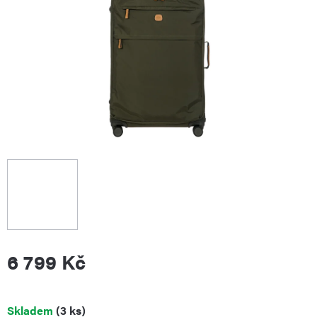
6 799 Kč
Měrná
Skladem
(3 ks)