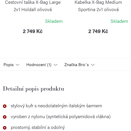
Cestovní taška X-Bag Large
Kabelka X-Bag Medium
2v1 Holdall olivová
Sportina 2v1 olivová
BRIC`S
BRIC`S
Skladem
Skladem
2 749 Kč
2 749 Kč
Popis
Hodnocení (1)
Značka
Bric`s
Detailní popis produktu
stylový kufr s neodolatelným italským šarmem
vyroben z nylonu (syntetická polyamidová vlákna)
prostorný, stabilní a odolný