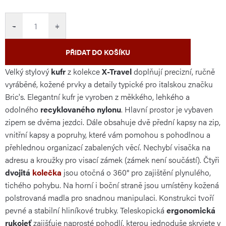
cena:
−
+
PŘIDAT DO KOŠÍKU
Velký stylový
kufr
z kolekce
X-Travel
doplňují precizní, ručně
vyráběné, kožené prvky a detaily typické pro italskou značku
Bric's. Elegantní kufr je vyroben z měkkého, lehkého a
odolného
recyklovaného nylonu
. Hlavní prostor je vybaven
zipem se dvěma jezdci. Dále obsahuje dvě přední kapsy na zip,
vnitřní kapsy a popruhy, které vám pomohou s pohodlnou a
přehlednou organizací zabalených věcí. Nechybí visačka na
adresu a kroužky pro visací zámek (zámek není součástí). Čtyři
dvojitá
kolečka
jsou otočná o 360° pro zajištění plynulého,
tichého pohybu. Na horní i boční straně jsou umístěny kožená
polstrovaná madla pro snadnou manipulaci. Konstrukci tvoří
pevné a stabilní hliníkové trubky. Teleskopická
ergonomická
rukojeť
zajišťuje naprosté pohodlí, kterou jednoduše skryjete v