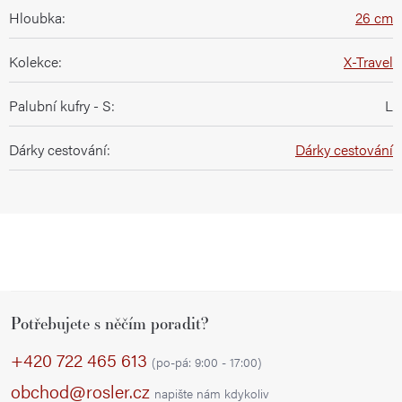
Hloubka
:
26 cm
Kolekce
:
X-Travel
Palubní kufry - S
:
L
Dárky cestování
:
Dárky cestování
Z
Potřebujete s něčím poradit?
á
p
+420 722 465 613
(po-pá: 9:00 - 17:00)
a
obchod@rosler.cz
napište nám kdykoliv