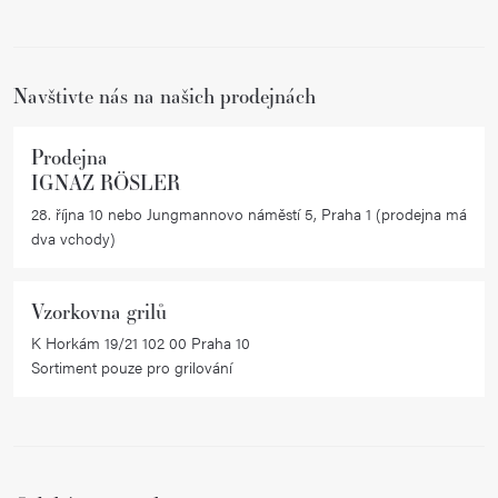
t
í
Navštivte nás na našich prodejnách
Prodejna
IGNAZ RÖSLER
28. října 10 nebo Jungmannovo náměstí 5, Praha 1 (prodejna má
dva vchody)
Vzorkovna grilů
K Horkám 19/21 102 00 Praha 10
Sortiment pouze pro grilování