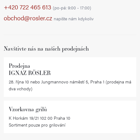
p
+420 722 465 613
(po-pá: 9:00 - 17:00)
a
obchod@rosler.cz
napište nám kdykoliv
t
í
Navštivte nás na našich prodejnách
Prodejna
IGNAZ RÖSLER
28. října 10 nebo Jungmannovo náměstí 5, Praha 1 (prodejna má
dva vchody)
Vzorkovna grilů
K Horkám 19/21 102 00 Praha 10
Sortiment pouze pro grilování