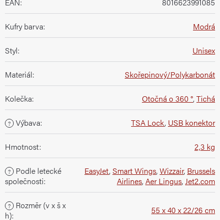
EAN
:
8016623991085
Kufry barva
:
Modrá
Styl
:
Unisex
Materiál
:
Skořepinový/Polykarbonát
Kolečka
:
Otočná o 360 °
,
Tichá
Výbava
:
TSA Lock
,
USB konektor
?
Hmotnost
:
2,3 kg
Podle letecké
EasyJet
,
Smart Wings
,
Wizzair
,
Brussels
?
společnosti
:
Airlines
,
Aer Lingus
,
Jet2.com
Rozměr (v x š x
?
55 x 40 x 22/26 cm
h)
: