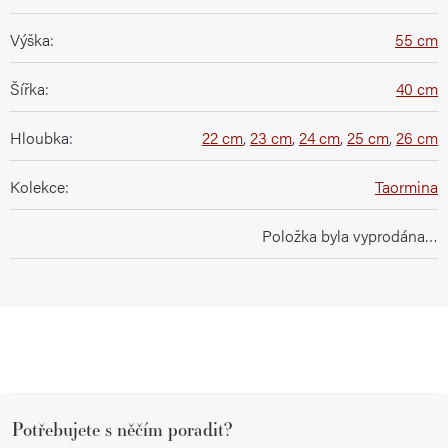
Výška
:
55 cm
Šířka
:
40 cm
Hloubka
:
22 cm
,
23 cm
,
24 cm
,
25 cm
,
26 cm
Kolekce
:
Taormina
Položka byla vyprodána…
Z
Potřebujete s něčím poradit?
á