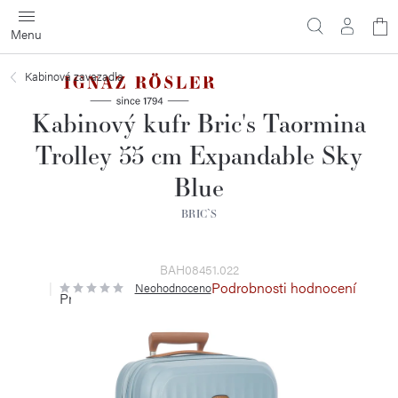
Přejít
N
na
obsah
ko
Kabinová zavazadla
Kabinový kufr Bric's Taormina
Trolley 55 cm Expandable Sky
Blue
BRIC`S
BAH08451.022
Podrobnosti hodnocení
Neohodnoceno
Průměrné
hodnocení
produktu
je
0,0
z
5
hvězdiček.