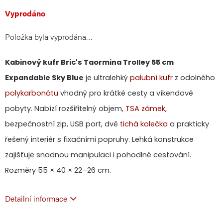
Měrná
Vyprodáno
Položka byla vyprodána…
cena:
Kabinový kufr Bric's Taormina Trolley 55 cm
Expandable Sky Blue
je ultralehký
palubní kufr
z odolného
polykarbonátu
vhodný pro krátké cesty a víkendové
pobyty. Nabízí rozšiřitelný objem,
TSA zámek
,
bezpečnostní zip, USB port, dvě
tichá kolečka
a prakticky
řešený interiér s fixačními popruhy. Lehká konstrukce
zajišťuje snadnou manipulaci i pohodlné cestování.
Rozměry 55 × 40 × 22–26 cm.
Detailní informace