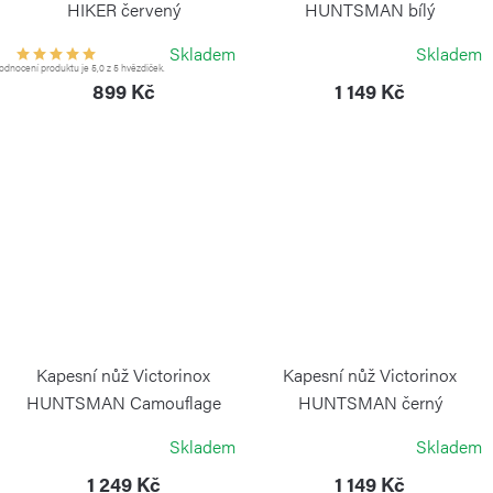
HIKER červený
HUNTSMAN bílý
VICTORINOX
VICTORINOX
Skladem
Skladem
dnocení produktu je 5,0 z 5 hvězdiček.
899 Kč
1 149 Kč
Kapesní nůž Victorinox
Kapesní nůž Victorinox
HUNTSMAN Camouflage
HUNTSMAN černý
VICTORINOX
VICTORINOX
Skladem
Skladem
1 249 Kč
1 149 Kč