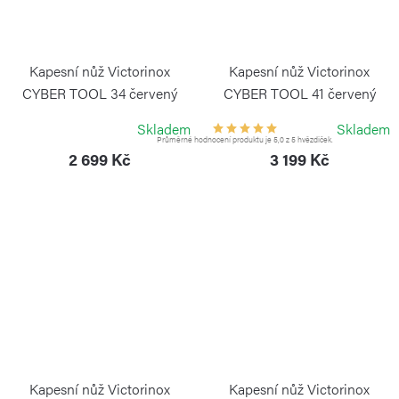
Kapesní nůž Victorinox
Kapesní nůž Victorinox
CYBER TOOL 34 červený
CYBER TOOL 41 červený
transparentní
transparentní
Skladem
Skladem
VICTORINOX
VICTORINOX
Průměrné hodnocení produktu je 5,0 z 5 hvězdiček.
2 699 Kč
3 199 Kč
Kapesní nůž Victorinox
Kapesní nůž Victorinox