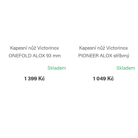
Kapesní nůž Victorinox
Kapesní nůž Victorinox
ONEFOLD ALOX 93 mm
PIONEER ALOX stříbrný
tmavě modrý
VICTORINOX
Skladem
Skladem
VICTORINOX
1 399 Kč
1 049 Kč