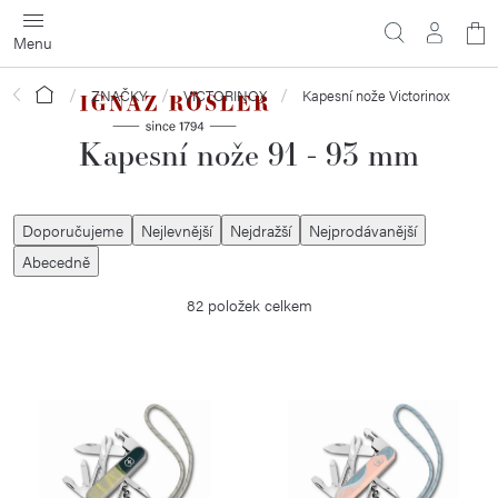
Přejít
N
na
obsah
ko
Domů
ZNAČKY
VICTORINOX
Kapesní nože Victorinox
Kapesní nože 91 - 93 mm
Ř
Doporučujeme
Nejlevnější
Nejdražší
Nejprodávanější
a
Abecedně
z
82
položek celkem
e
n
í
V
p
ý
r
p
o
i