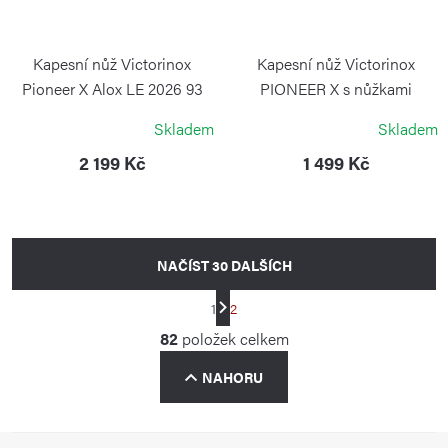
Kapesní nůž Victorinox
Kapesní nůž Victorinox
Pioneer X Alox LE 2026 93
PIONEER X s nůžkami
mm Ledovcově modrá
stříbrný
Skladem
Skladem
VICTORINOX
VICTORINOX
2 199 Kč
1 499 Kč
NAČÍST 30 DALŠÍCH
S
1
2
t
O
82
položek celkem
r
v
á
NAHORU
l
n
á
k
d
o
Z