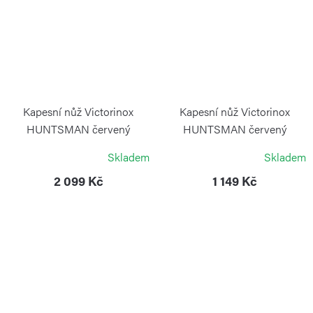
Kapesní nůž Victorinox
Kapesní nůž Victorinox
HUNTSMAN červený
HUNTSMAN červený
transparentní
transparentní
Skladem
Skladem
VICTORINOX
VICTORINOX
2 099 Kč
1 149 Kč