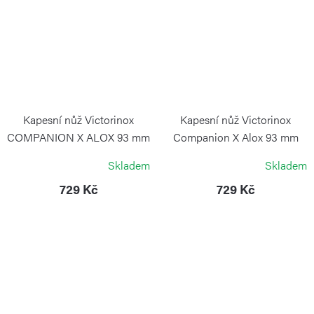
Kapesní nůž Victorinox
Kapesní nůž Victorinox
COMPANION X ALOX 93 mm
Companion X Alox 93 mm
stříbrný
zlatý
Skladem
Skladem
VICTORINOX
VICTORINOX
729 Kč
729 Kč