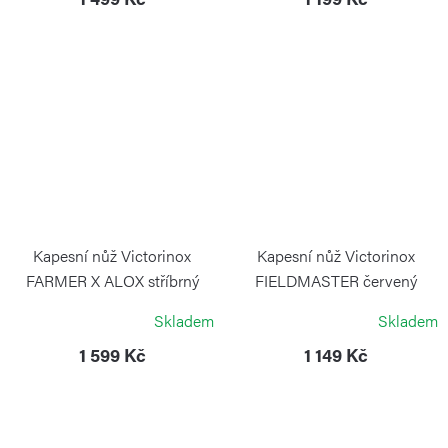
Kapesní nůž Victorinox
Kapesní nůž Victorinox
FARMER X ALOX stříbrný
FIELDMASTER červený
VICTORINOX
VICTORINOX
Skladem
Skladem
1 599 Kč
1 149 Kč