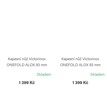
Kapesní nůž Victorinox
Kapesní nůž Victorinox
ONEFOLD ALOX 93 mm
ONEFOLD ALOX 93 mm
červený
stříbrný
Skladem
Skladem
VICTORINOX
VICTORINOX
1 399 Kč
1 399 Kč