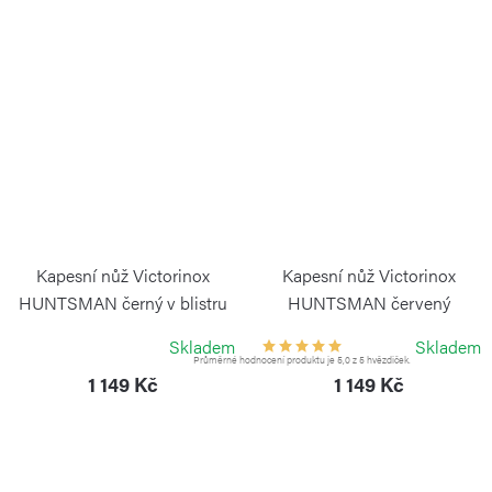
Kapesní nůž Victorinox
Kapesní nůž Victorinox
HUNTSMAN černý v blistru
HUNTSMAN červený
VICTORINOX
VICTORINOX
Skladem
Skladem
Průměrné hodnocení produktu je 5,0 z 5 hvězdiček.
1 149 Kč
1 149 Kč