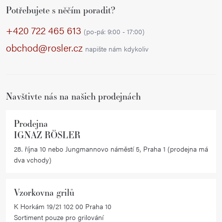
a
v
Potřebujete s něčím poradit?
á
á
c
p
+420 722 465 613
n
í
(po-pá: 9:00 - 17:00)
í
a
p
obchod@rosler.cz
napište nám kdykoliv
r
t
v
í
k
Navštivte nás na našich prodejnách
y
v
ý
Prodejna
IGNAZ RÖSLER
p
i
28. října 10 nebo Jungmannovo náměstí 5, Praha 1 (prodejna má
dva vchody)
s
u
Vzorkovna grilů
K Horkám 19/21 102 00 Praha 10
Sortiment pouze pro grilování