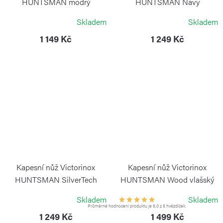
HUNTSMAN modrý
HUNTSMAN Navy
transparentní
Camouflage
Skladem
Skladem
VICTORINOX
VICTORINOX
1 149 Kč
1 249 Kč
Kapesní nůž Victorinox
Kapesní nůž Victorinox
HUNTSMAN SilverTech
HUNTSMAN Wood vlašský
ořech
VICTORINOX
Skladem
Skladem
VICTORINOX
Průměrné hodnocení produktu je 5,0 z 5 hvězdiček.
1 249 Kč
1 499 Kč