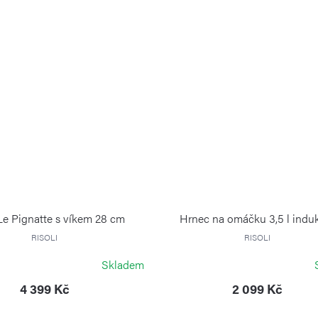
Le Pignatte s víkem 28 cm
Hrnec na omáčku 3,5 l indu
RISOLI
RISOLI
Skladem
4 399 Kč
2 099 Kč