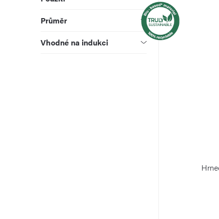
k
u
Průměr
t
k
Vhodné na indukci
ů
t
ů
Hrn