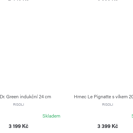
Dr. Green indukční 24 cm
Hrnec Le Pignatte s víkem 2
RISOLI
RISOLI
Skladem
3 199 Kč
3 399 Kč