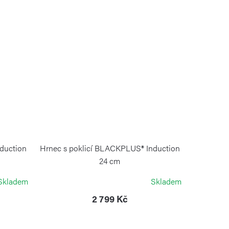
duction
Hrnec s poklicí BLACKPLUS® Induction
24 cm
RISOLI
Skladem
Skladem
2 799 Kč