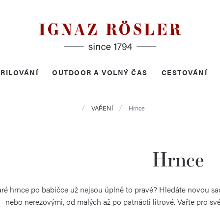
RILOVÁNÍ
OUTDOOR A VOLNÝ ČAS
CESTOVÁNÍ
Domů
VAŘENÍ
Hrnce
Hrnce
staré hrnce po babičce už nejsou úplně to pravé? Hledáte novou sa
nebo nerezovými, od malých až po patnácti litrové. Vařte pro své