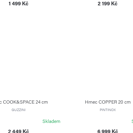
1 499 Kč
2 199 Kč
ec COOK&SPACE 24 cm
Hrnec COPPER 20 cm
GUZZINI
PINTINOX
Skladem
2 449 Kč
6 999 Kč