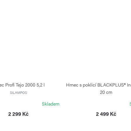
c Profi Tejo 2000 5,2 l
Hrnec s poklicí BLACKPLUS® In
20 cm
SILAMPOS
RISOLI
Skladem
2 299 Kč
2 499 Kč