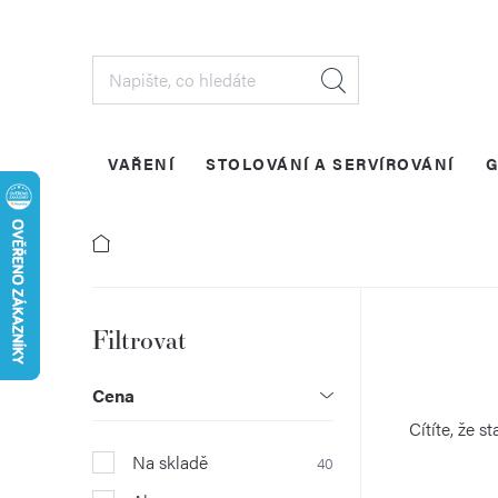
Přejít
na
obsah
VAŘENÍ
STOLOVÁNÍ A SERVÍROVÁNÍ
G
P
o
Cena
s
Cítíte, že 
Na skladě
40
t