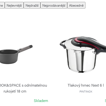
me
Nejlevnější
Nejdražší
Nejprodávanější
Abecedně
COOK&SPACE s odnímatelnou
Tlakový hrnec Next 6 l
rukojetí 18 cm
PINTINOX
GUZZINI
Skladem