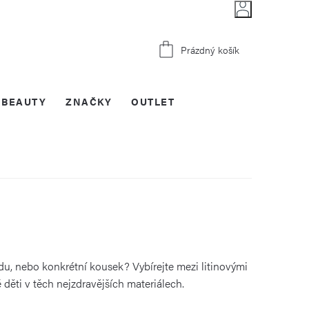
Nákupní
Prázdný košík
košík
BEAUTY
ZNAČKY
OUTLET
du, nebo konkrétní kousek? Vybírejte mezi litinovými
 děti v těch nejzdravějších materiálech.