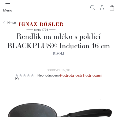
Přejít
N
na
obsah
ko
Hrnce
Rendlík na mléko s poklicí
BLACKPLUS® Induction 16 cm
RISOLI
00095BPIN/16
Podrobnosti hodnocení
Neohodnoceno
Průměrné
hodnocení
produktu
je
0,0
z
5
hvězdiček.