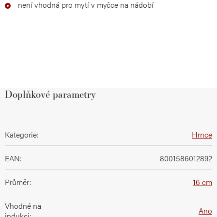
není vhodná pro mytí v myčce na nádobí
Doplňkové parametry
Kategorie
:
Hrnce
EAN
:
8001586012892
Průměr
:
16 cm
Vhodné na
Ano
indukci
: