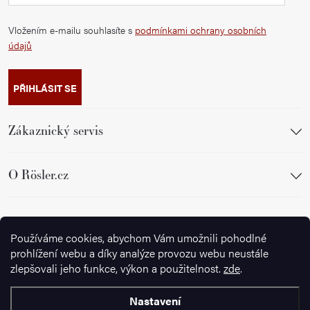
Vložením e-mailu souhlasíte s
podmínkami ochrany osobních
údajů
PŘIHLÁSIT SE
Zákaznický servis
O Rösler.cz
Sledujte nás
Používáme cookies, abychom Vám umožnili pohodlné
prohlížení webu a díky analýze provozu webu neustále
zlepšovali jeho funkce, výkon a použitelnost.
zde
.
Nastavení