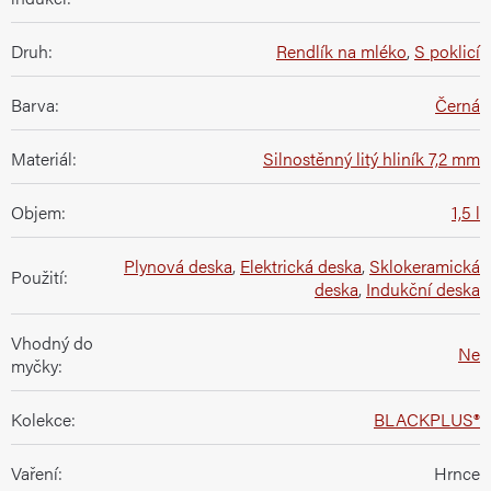
Druh
:
Rendlík na mléko
,
S poklicí
Barva
:
Černá
Materiál
:
Silnostěnný litý hliník 7,2 mm
Objem
:
1,5 l
Plynová deska
,
Elektrická deska
,
Sklokeramická
Použití
:
deska
,
Indukční deska
Vhodný do
Ne
myčky
:
Kolekce
:
BLACKPLUS®
Vaření
:
Hrnce