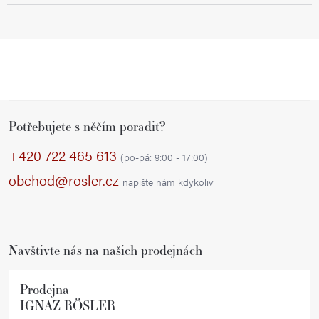
Z
Potřebujete s něčím poradit?
á
p
+420 722 465 613
(po-pá: 9:00 - 17:00)
a
obchod@rosler.cz
napište nám kdykoliv
t
í
Navštivte nás na našich prodejnách
Prodejna
IGNAZ RÖSLER