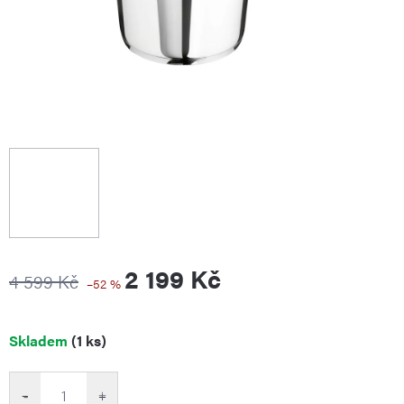
2 199 Kč
4 599 Kč
–52 %
Měrná
Skladem
(1 ks)
cena:
−
+