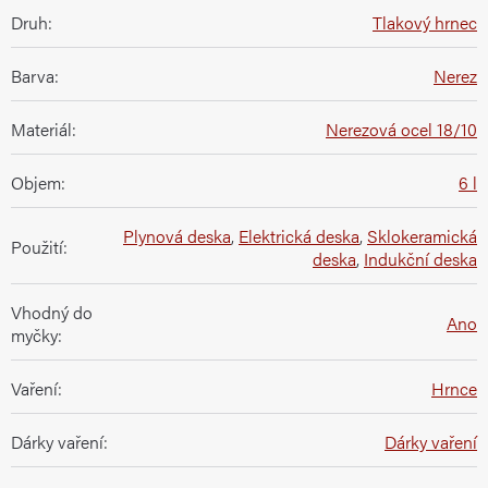
Druh
:
Tlakový hrnec
Barva
:
Nerez
Materiál
:
Nerezová ocel 18/10
Objem
:
6 l
Plynová deska
,
Elektrická deska
,
Sklokeramická
Použití
:
deska
,
Indukční deska
Vhodný do
Ano
myčky
:
Vaření
:
Hrnce
Dárky vaření
:
Dárky vaření