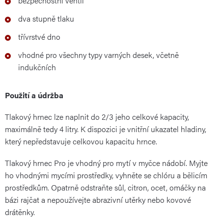
bezpečnostní ventil
dva stupně tlaku
třívrstvé dno
vhodné pro všechny typy varných desek, včetně
indukčních
Použití a údržba
Tlakový hrnec lze naplnit do 2/3 jeho celkové kapacity,
maximálně tedy 4 litry. K dispozici je vnitřní ukazatel hladiny,
který nepředstavuje celkovou kapacitu hrnce.
Tlakový hrnec Pro je vhodný pro mytí v myčce nádobí. Myjte
ho vhodnými mycími prostředky, vyhněte se chlóru a bělicím
prostředkům. Opatrně odstraňte sůl, citron, ocet, omáčky na
bázi rajčat a nepoužívejte abrazivní utěrky nebo kovové
drátěnky.