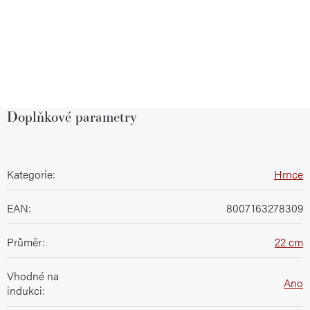
Doplňkové parametry
Kategorie
:
Hrnce
EAN
:
8007163278309
Průměr
:
22 cm
Vhodné na
Ano
indukci
: