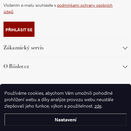
Vložením e-mailu souhlasíte s
podmínkami ochrany osobních
údajů
PŘIHLÁSIT SE
Zákaznický servis
O Rösler.cz
Sledujte nás
Používáme cookies, abychom Vám umožnili pohodlné
prohlížení webu a díky analýze provozu webu neustále
zlepšovali jeho funkce, výkon a použitelnost.
zde
.
Nastavení
Copyright 2026
Ignazrosler.cz
. Všechna práva vyhrazena.
Upravit