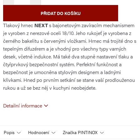
PŘIDAT DO KOŠÍKU
Tlakový hrnec
NEXT
s bajonetovým zavíracím mechanismem
je vyroben z nerezové oceli 18/10. Jeho rukojeť je vyrobena z
černého bakelitu s červenými vložkami. Hrnec má trojité dno s
tepelným difuzérem a je vhodný pro všechny typy varných
desek, včetně indukce. Má také dva stupně nastavení tlaku a
čtyřprvkový bezpečnostní systém. Perfektní funkčnost a
bezpečnost je umocněna stylovým designem a ladnými
křivkami. Hned po prvním setkání se stane vaší prodlouženou
rukou a už se bez něj v kuchyni neobejdete.
Detailní informace
Popis
Hodnocení
Značka
PINTINOX