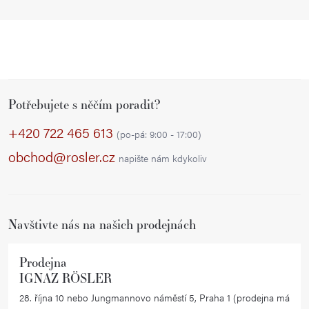
Z
Potřebujete s něčím poradit?
á
p
+420 722 465 613
(po-pá: 9:00 - 17:00)
a
obchod@rosler.cz
napište nám kdykoliv
t
í
Navštivte nás na našich prodejnách
Prodejna
IGNAZ RÖSLER
28. října 10 nebo Jungmannovo náměstí 5, Praha 1 (prodejna má