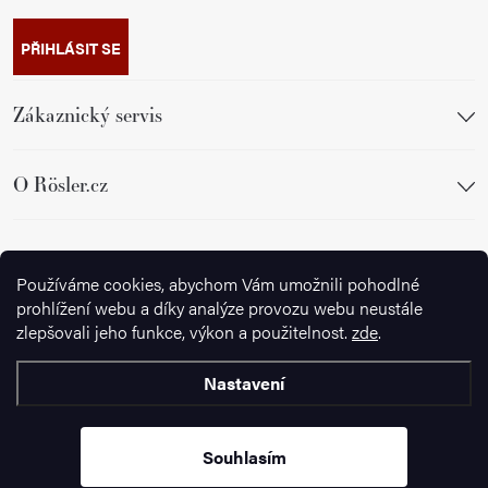
PŘIHLÁSIT SE
Zákaznický servis
O Rösler.cz
Sledujte nás
Používáme cookies, abychom Vám umožnili pohodlné
prohlížení webu a díky analýze provozu webu neustále
zlepšovali jeho funkce, výkon a použitelnost.
zde
.
Nastavení
Copyright 2026
Ignazrosler.cz
. Všechna práva vyhrazena.
Upravit
nastavení cookies
Souhlasím
Vytvořil Shoptet Premium