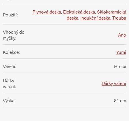
Plynová deska
,
Elektrická deska
,
Sklokeramická
Použití
:
deska
,
Indukční deska
,
Trouba
Vhodný do
Ano
myčky
:
Kolekce
:
Yumi
Vaření
:
Hrnce
Dárky
Dárky vaření
vaření
:
Výška
:
8,1 cm