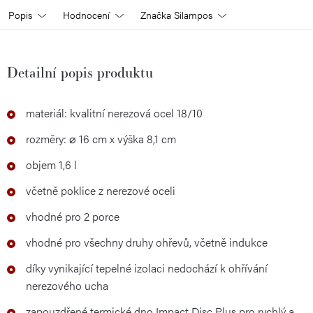
Popis
Hodnocení
Značka
Silampos
Detailní popis produktu
materiál: kvalitní nerezová ocel 18/10
rozměry: ⌀ 16 cm x výška 8,1 cm
objem 1,6 l
včetně poklice z nerezové oceli
vhodné pro 2 porce
vhodné pro všechny druhy ohřevů, včetně indukce
díky vynikající tepelné izolaci nedochází k ohřívání
nerezového ucha
zapouzdřené termické dno Impact Disc Plus pro rychlý a