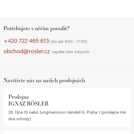
Z
Potřebujete s něčím poradit?
á
p
+420 722 465 613
(po-pá: 9:00 - 17:00)
a
obchod@rosler.cz
napište nám kdykoliv
t
í
Navštivte nás na našich prodejnách
Prodejna
IGNAZ RÖSLER
28. října 10 nebo Jungmannovo náměstí 5, Praha 1 (prodejna má
dva vchody)