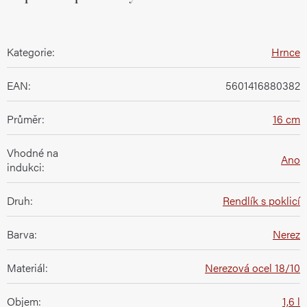
Kategorie
:
Hrnce
EAN
:
5601416880382
Průměr
:
16 cm
Vhodné na
Ano
indukci
:
Druh
:
Rendlík s poklicí
Barva
:
Nerez
Materiál
:
Nerezová ocel 18/10
Objem
:
1,6 l