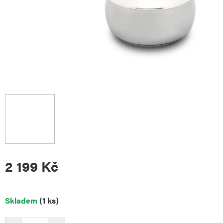
2 199 Kč
Měrná
Skladem
(1 ks)