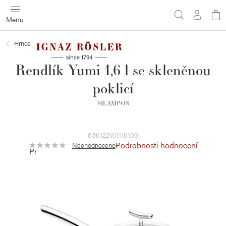
Přejít
N
na
obsah
ko
Hrnce
Rendlík Yumi 1,6 l se skleněnou
poklicí
SILAMPOS
636122VJ1116100
Podrobnosti hodnocení
Neohodnoceno
Průměrné
hodnocení
produktu
je
0,0
z
5
hvězdiček.