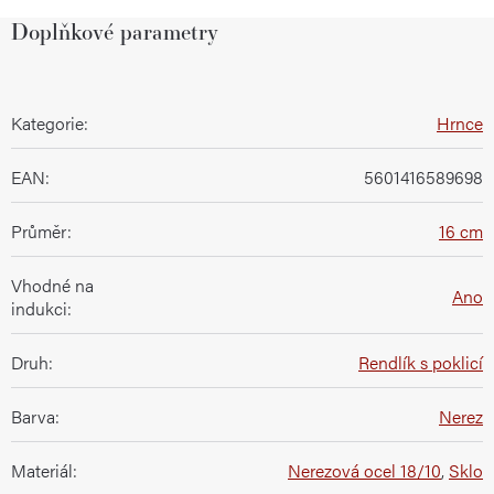
Doplňkové parametry
Kategorie
:
Hrnce
EAN
:
5601416589698
Průměr
:
16 cm
Vhodné na
Ano
indukci
:
Druh
:
Rendlík s poklicí
Barva
:
Nerez
Materiál
:
Nerezová ocel 18/10
,
Sklo