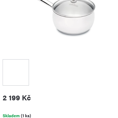
2 199 Kč
Měrná
Skladem
(1 ks)