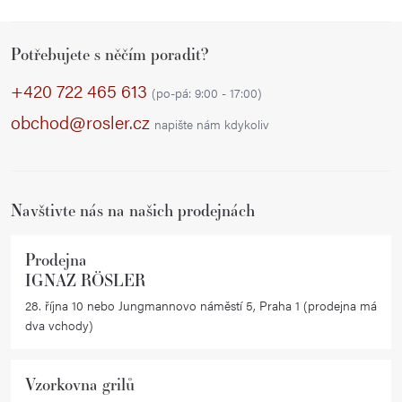
Z
Potřebujete s něčím poradit?
á
p
+420 722 465 613
(po-pá: 9:00 - 17:00)
a
obchod@rosler.cz
napište nám kdykoliv
t
í
Navštivte nás na našich prodejnách
Prodejna
IGNAZ RÖSLER
28. října 10 nebo Jungmannovo náměstí 5, Praha 1 (prodejna má
dva vchody)
Vzorkovna grilů