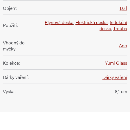
Objem
:
1,6 l
Plynová deska
,
Elektrická deska
,
Indukční
Použití
:
deska
,
Trouba
Vhodný do
Ano
myčky
:
Kolekce
:
Yumi Glass
Dárky vaření
:
Dárky vaření
Výška
:
8,1 cm