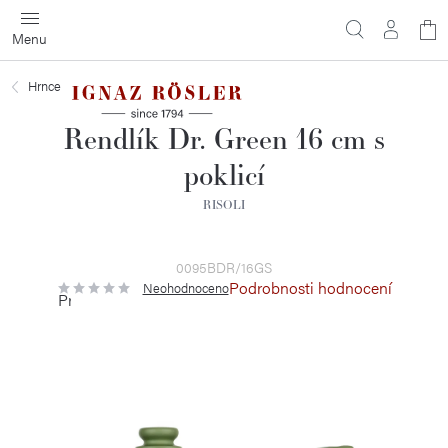
Přejít
N
na
obsah
ko
Hrnce
Rendlík Dr. Green 16 cm s
poklicí
RISOLI
0095BDR/16GS
Podrobnosti hodnocení
Neohodnoceno
Průměrné
hodnocení
produktu
je
0,0
z
5
hvězdiček.