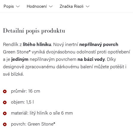
Popis
Hodnocení
Značka
Risoli
Detailní popis produktu
Rendlík z
litého hliníku
. Nový inertní
nepřilnavý povrch
Green Stone® vyniká dvojnásobnou odolností proti opotřebení
a je
jediným
nepřilnavým povrchem
na bázi vody
. Díky
designově zpracovanému dárkovému balení můžete potěšit i
své blízké.
průměr: 16 cm
objem: 1,5 l
materiál: litý hliník o síle 6 mm
povrch: Green Stone®