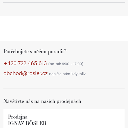
Z
Potřebujete s něčím poradit?
á
p
+420 722 465 613
(po-pá: 9:00 - 17:00)
a
obchod@rosler.cz
napište nám kdykoliv
t
í
Navštivte nás na našich prodejnách
Prodejna
IGNAZ RÖSLER