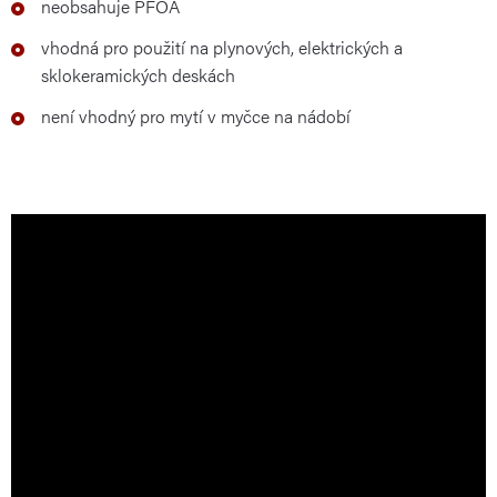
neobsahuje PFOA
vhodná pro použití na plynových, elektrických a
sklokeramických deskách
není vhodný pro mytí v myčce na nádobí