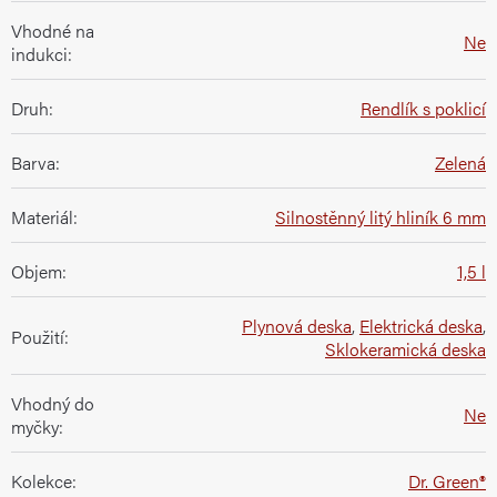
Vhodné na
Ne
indukci
:
Druh
:
Rendlík s poklicí
Barva
:
Zelená
Materiál
:
Silnostěnný litý hliník 6 mm
Objem
:
1,5 l
Plynová deska
,
Elektrická deska
,
Použití
:
Sklokeramická deska
Vhodný do
Ne
myčky
:
Kolekce
:
Dr. Green®