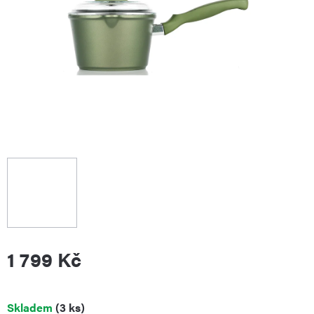
1 799 Kč
Měrná
Skladem
(3 ks)