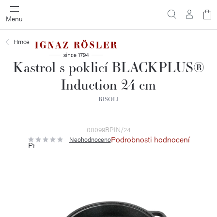
Přejít
N
na
obsah
ko
Hrnce
Kastrol s poklicí BLACKPLUS®
Induction 24 cm
RISOLI
00099BPIN/24
Podrobnosti hodnocení
Neohodnoceno
Průměrné
hodnocení
produktu
je
0,0
z
5
hvězdiček.