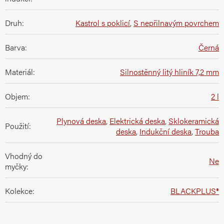
Druh
:
Kastrol s poklicí
,
S nepřilnavým povrchem
Barva
:
Černá
Materiál
:
Silnostěnný litý hliník 7,2 mm
Objem
:
2 l
Plynová deska
,
Elektrická deska
,
Sklokeramická
Použití
:
deska
,
Indukční deska
,
Trouba
Vhodný do
Ne
myčky
:
Kolekce
:
BLACKPLUS®