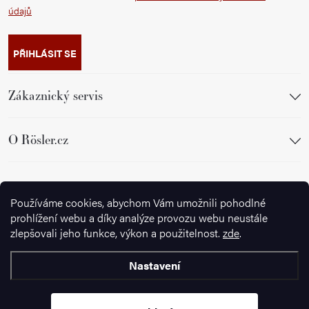
údajů
PŘIHLÁSIT SE
Zákaznický servis
O Rösler.cz
Sledujte nás
Používáme cookies, abychom Vám umožnili pohodlné
prohlížení webu a díky analýze provozu webu neustále
zlepšovali jeho funkce, výkon a použitelnost.
zde
.
Nastavení
Copyright 2026
Ignazrosler.cz
. Všechna práva vyhrazena.
Upravit
nastavení cookies