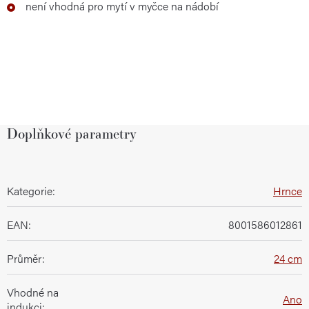
není vhodná pro mytí v myčce na nádobí
Doplňkové parametry
Kategorie
:
Hrnce
EAN
:
8001586012861
Průměr
:
24 cm
Vhodné na
Ano
indukci
: