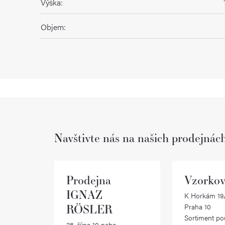
Výška
:
Objem
:
Navštivte nás na našich prodejnác
Prodejna
Vzorkov
IGNAZ
K Horkám 19/
RÖSLER
Praha 10
Sortiment po
28. října 10 nebo