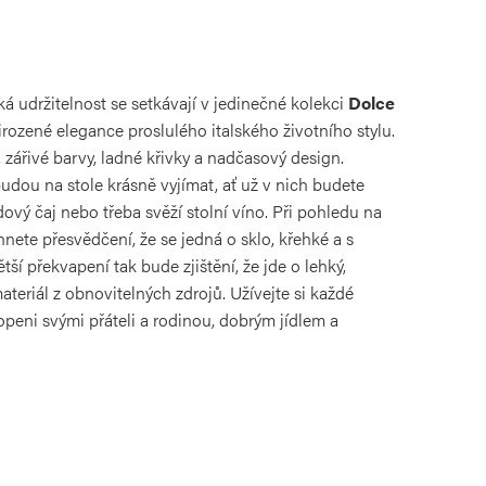
ká udržitelnost se setkávají v jedinečné kolekci
Dolce
řirozené elegance proslulého italského životního stylu.
 zářivé barvy, ladné křivky a nadčasový design.
udou na stole krásně vyjímat, ať už v nich budete
ový čaj nebo třeba svěží stolní víno. Při pohledu na
nete přesvědčení, že se jedná o sklo, křehké a s
tší překvapení tak bude zjištění, že jde o lehký,
ateriál z obnovitelných zdrojů. Užívejte si každé
openi svými přáteli a rodinou, dobrým jídlem a