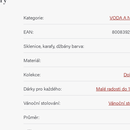
Kategorie
:
VODA A 
EAN
:
8008392
Sklenice, karafy, džbány barva
:
Materiál
:
Kolekce
:
Dol
Dárky pro každého
:
Malé radosti do 
Vánoční stolování
:
Vánoční st
Průměr
: