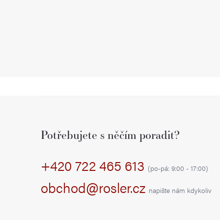
Z
á
Potřebujete s něčím poradit?
p
+420 722 465 613
a
(po-pá: 9:00 - 17:00)
t
obchod@rosler.cz
napište nám kdykoliv
í