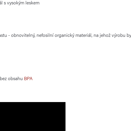
iál s vysokým leskem
stu - obnovitelný, nefosilní organický materiál, na jehož výrobu b
 bez obsahu
BPA