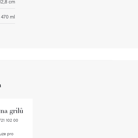
12,8 cm
470 ml
h
na grilů
21 102 00
uze pro