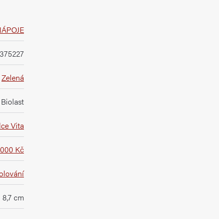
NÁPOJE
375227
Zelená
Biolast
ce Vita
1000 Kč
olování
8,7 cm