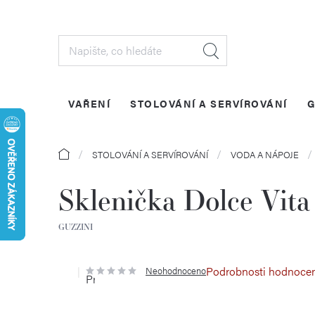
Přejít
na
obsah
VAŘENÍ
STOLOVÁNÍ A SERVÍROVÁNÍ
G
Domů
STOLOVÁNÍ A SERVÍROVÁNÍ
VODA A NÁPOJE
Sklenička Dolce Vit
GUZZINI
Podrobnosti hodnoce
Neohodnoceno
Průměrné
hodnocení
produktu
je
0,0