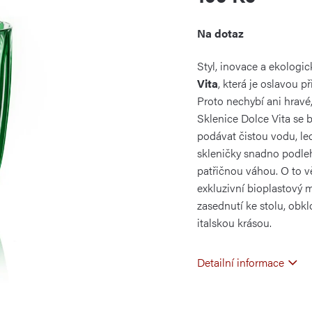
Měrná
Na dotaz
cena:
Styl, inovace a ekologic
Vita
, která je oslavou p
Proto nechybí ani hravé,
Sklenice Dolce Vita se b
podávat čistou vodu, led
skleničky snadno podleh
patřičnou váhou. O to vě
exkluzivní bioplastový m
zasednutí ke stolu, obkl
italskou krásou.
Detailní informace