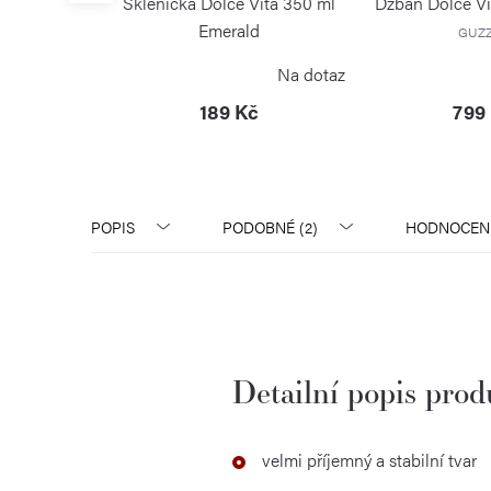
ených misek
Sklenička Dolce Vita 350 ml
Džbán Dolce Vi
merald
Emerald
GUZZ
I
GUZZINI
Skladem
Na dotaz
č
189 Kč
799
POPIS
PODOBNÉ (2)
HODNOCEN
Detailní popis pro
velmi příjemný a stabilní tvar