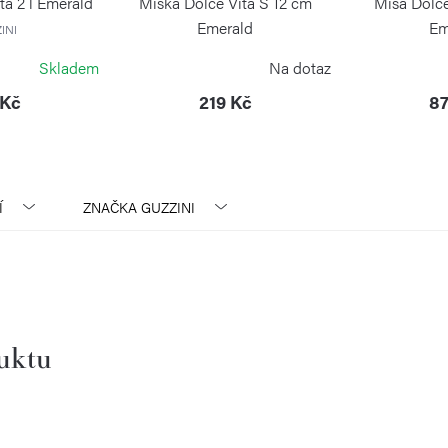
ta 2 l Emerald
Miska Dolce Vita S 12 cm
Mísa Dolce
Emerald
Em
INI
GUZZINI
GU
Skladem
Na dotaz
 Kč
219 Kč
87
Í
ZNAČKA
GUZZINI
duktu