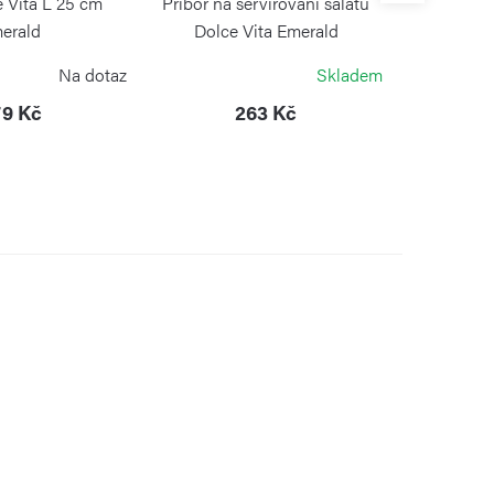
 Vita L 25 cm
Příbor na servírování salátu
Sada dvou 
erald
Dolce Vita Emerald
Dolce
ZZINI
GUZZINI
Na dotaz
Skladem
9 Kč
263 Kč