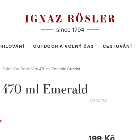
RILOVÁNÍ
OUTDOOR A VOLNÝ ČAS
CESTOVÁNÍ
Sklenička Dolce Vita 470 ml Emerald
Guzzini
a 470 ml Emerald
12390269
ní
199 Kč