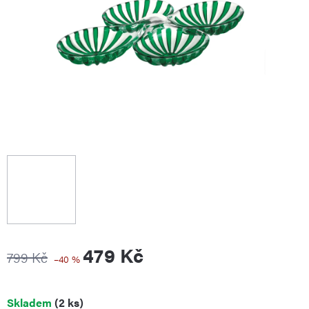
479 Kč
799 Kč
–40 %
Měrná
Skladem
(2 ks)