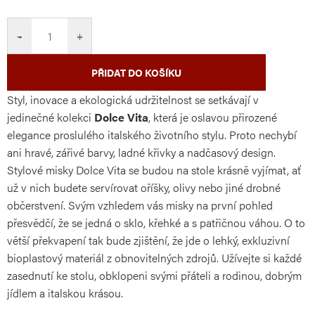
cena:
−
+
PŘIDAT DO KOŠÍKU
Styl, inovace a ekologická udržitelnost se setkávají v
jedinečné kolekci
Dolce Vita
, která je oslavou přirozené
elegance proslulého italského životního stylu. Proto nechybí
ani hravé, zářivé barvy, ladné křivky a nadčasový design.
Stylové misky Dolce Vita se budou na stole krásně vyjímat, ať
už v nich budete servírovat oříšky, olivy nebo jiné drobné
občerstvení. Svým vzhledem vás misky na první pohled
přesvědčí, že se jedná o sklo, křehké a s patřičnou váhou. O to
větší překvapení tak bude zjištění, že jde o lehký, exkluzivní
bioplastový materiál z obnovitelných zdrojů. Užívejte si každé
zasednutí ke stolu, obklopeni svými přáteli a rodinou, dobrým
jídlem a italskou krásou.