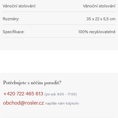
Vánoční stolování
:
Vánoční stolování
Rozměry
:
35 x 22 x 5,5 cm
Specifikace
:
100% recyklovatelné
Z
Potřebujete s něčím poradit?
á
p
+420 722 465 613
(po-pá: 9:00 - 17:00)
a
obchod@rosler.cz
napište nám kdykoliv
t
í