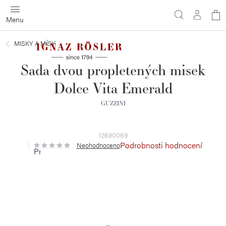
Přejít
N
na
obsah
ko
MISKY A MÍSY
Sada dvou propletených misek
Dolce Vita Emerald
GUZZINI
12690069
Podrobnosti hodnocení
Neohodnoceno
Průměrné
hodnocení
produktu
je
0,0
z
5
hvězdiček.