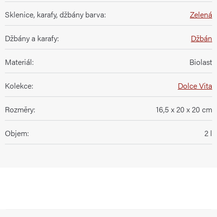
Sklenice, karafy, džbány barva
:
Zelená
Džbány a karafy
:
Džbán
Materiál
:
Biolast
Kolekce
:
Dolce Vita
Rozměry
:
16,5 x 20 x 20 cm
Objem
:
2 l
Z