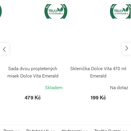
Sada dvou propletených
Sklenička Dolce Vita 470 ml
misek Dolce Vita Emerald
Emerald
GUZZINI
GUZZINI
Skladem
Na dotaz
479 Kč
199 Kč
Popis
Podobné (4)
Hodnocení
Značka
Guzzini