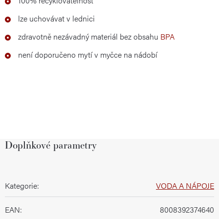
100% recyklovatelnost
lze uchovávat v lednici
zdravotně nezávadný materiál bez obsahu
BPA
není doporučeno mytí v myčce na nádobí
Doplňkové parametry
Kategorie
:
VODA A NÁPOJE
EAN
:
8008392374640