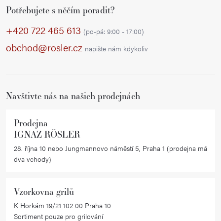
Potřebujete s něčím poradit?
á
p
+420 722 465 613
(po-pá: 9:00 - 17:00)
a
obchod@rosler.cz
napište nám kdykoliv
t
í
Navštivte nás na našich prodejnách
Prodejna
IGNAZ RÖSLER
28. října 10 nebo Jungmannovo náměstí 5, Praha 1 (prodejna má
dva vchody)
Vzorkovna grilů
K Horkám 19/21 102 00 Praha 10
Sortiment pouze pro grilování