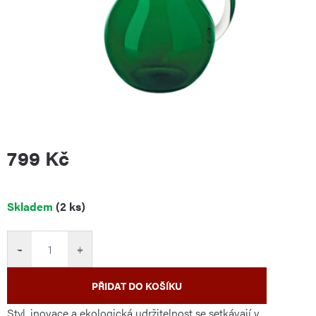
799 Kč
Měrná
Skladem
(2 ks)
cena:
−
+
PŘIDAT DO KOŠÍKU
Styl, inovace a ekologická udržitelnost se setkávají v