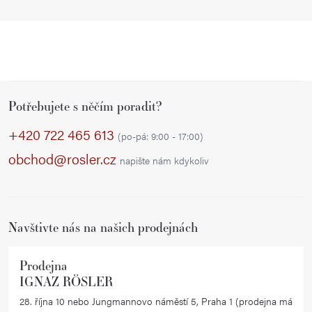
Z
Potřebujete s něčím poradit?
á
p
+420 722 465 613
(po-pá: 9:00 - 17:00)
a
obchod@rosler.cz
napište nám kdykoliv
t
í
Navštivte nás na našich prodejnách
Prodejna
IGNAZ RÖSLER
28. října 10 nebo Jungmannovo náměstí 5, Praha 1 (prodejna má