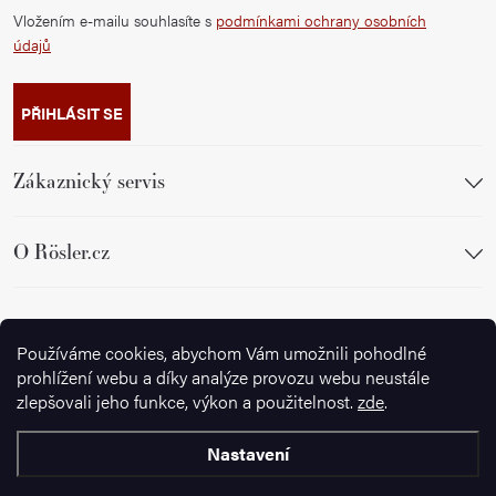
Vložením e-mailu souhlasíte s
podmínkami ochrany osobních
údajů
PŘIHLÁSIT SE
Zákaznický servis
O Rösler.cz
Sledujte nás
Používáme cookies, abychom Vám umožnili pohodlné
prohlížení webu a díky analýze provozu webu neustále
zlepšovali jeho funkce, výkon a použitelnost.
zde
.
Nastavení
Copyright 2026
Ignazrosler.cz
. Všechna práva vyhrazena.
Upravit