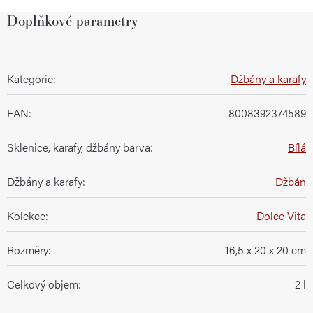
Doplňkové parametry
Kategorie
:
Džbány a karafy
EAN
:
8008392374589
Sklenice, karafy, džbány barva
:
Bílá
Džbány a karafy
:
Džbán
Kolekce
:
Dolce Vita
Rozměry
:
16,5 x 20 x 20 cm
Celkový objem
:
2 l