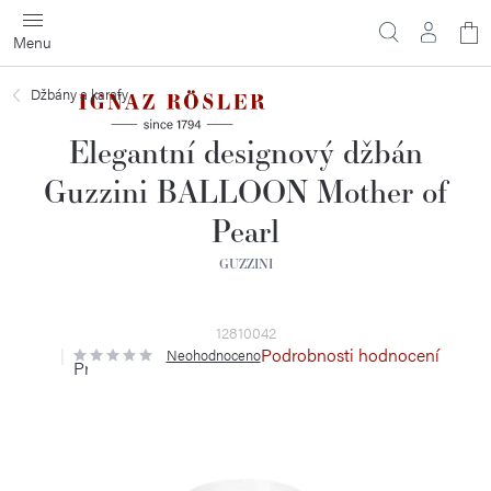
Přejít
N
na
obsah
ko
Džbány a karafy
Elegantní designový džbán
Guzzini BALLOON Mother of
Pearl
GUZZINI
12810042
Podrobnosti hodnocení
Neohodnoceno
Průměrné
hodnocení
produktu
je
0,0
z
5
hvězdiček.