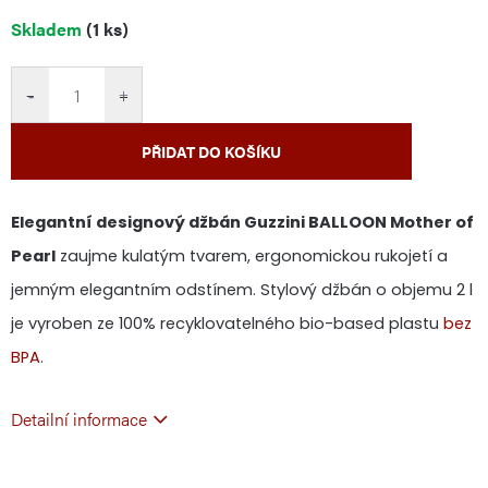
Měrná
Skladem
(1 ks)
cena:
−
+
PŘIDAT DO KOŠÍKU
Elegantní designový džbán Guzzini BALLOON Mother of
Pearl
zaujme kulatým tvarem, ergonomickou rukojetí a
jemným elegantním odstínem. Stylový džbán o objemu 2 l
je vyroben ze 100% recyklovatelného bio-based plastu
bez
BPA
.
Detailní informace