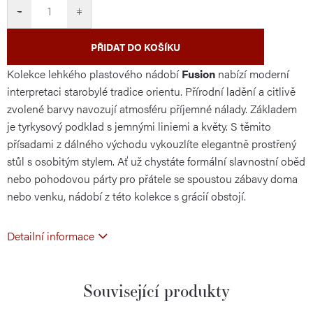
cena:
−
+
PŘIDAT DO KOŠÍKU
Kolekce lehkého plastového nádobí
Fusion
nabízí moderní
interpretaci starobylé tradice orientu. Přírodní ladění a citlivě
zvolené barvy navozují atmosféru příjemné nálady. Základem
je tyrkysový podklad s jemnými liniemi a květy. S těmito
přísadami z dálného východu vykouzlíte elegantně prostřený
stůl s osobitým stylem. Ať už chystáte formální slavnostní oběd
nebo pohodovou párty pro přátele se spoustou zábavy doma
nebo venku, nádobí z této kolekce s grácií obstojí.
Detailní informace
Související produkty