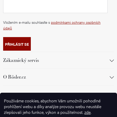
Vložením e-mailu souhlasíte s
podmínkami ochrany osobních
údajů
PŘIHLÁSIT SE
Zákaznický servis
O Rösler.cz
Sledujte nás
Používáme cookies, abychom Vám umožnili pohodlné
prohlížení webu a díky analýze provozu webu neustále
zlepšovali jeho funkce, výkon a použitelnost.
zde
.