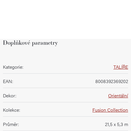
Doplňkové parametry
Kategorie
:
TALÍŘE
EAN
:
8008392369202
Dekor
:
Orientální
Kolekce
:
Fusion Collection
Průměr
:
21,5 x 5,3 m