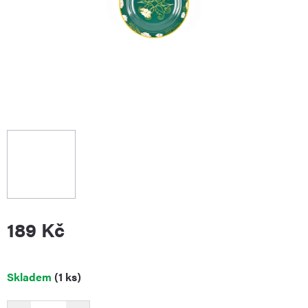
189 Kč
Měrná
Skladem
(1 ks)