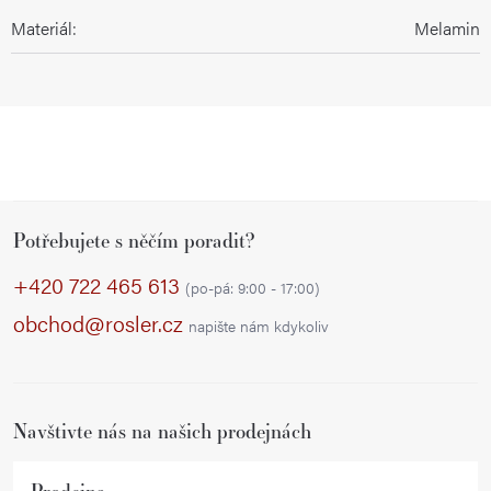
Materiál
:
Melamin
Z
Potřebujete s něčím poradit?
á
p
+420 722 465 613
(po-pá: 9:00 - 17:00)
a
obchod@rosler.cz
napište nám kdykoliv
t
í
Navštivte nás na našich prodejnách