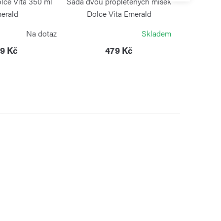
lce Vita 350 ml
Sada dvou propletených misek
Sklenička
erald
Dolce Vita Emerald
ZZINI
GUZZINI
Na dotaz
Skladem
9 Kč
479 Kč