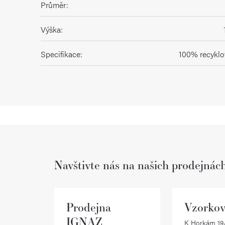
Průměr
:
Výška
:
Specifikace
:
100% recyklo
Navštivte nás na našich prodejnác
Prodejna
Vzorkov
IGNAZ
K Horkám 19/