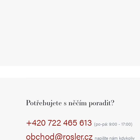
Z
á
Potřebujete s něčím poradit?
p
+420 722 465 613
a
(po-pá: 9:00 - 17:00)
t
obchod@rosler.cz
napište nám kdykoliv