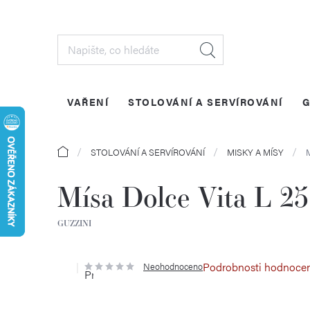
Přejít
na
obsah
VAŘENÍ
STOLOVÁNÍ A SERVÍROVÁNÍ
G
Domů
STOLOVÁNÍ A SERVÍROVÁNÍ
MISKY A MÍSY
Mísa Dolce Vita L 2
GUZZINI
Podrobnosti hodnoce
Neohodnoceno
Průměrné
hodnocení
produktu
je
0,0