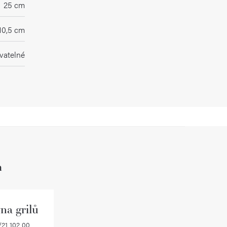
25 cm
10,5 cm
vatelné
h
na grilů
21 102 00