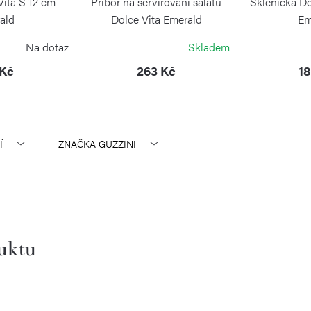
Vita S 12 cm
Příbor na servírování salátu
Sklenička Do
ald
Dolce Vita Emerald
Em
INI
GUZZINI
GU
Na dotaz
Skladem
 Kč
263 Kč
18
Í
ZNAČKA
GUZZINI
duktu