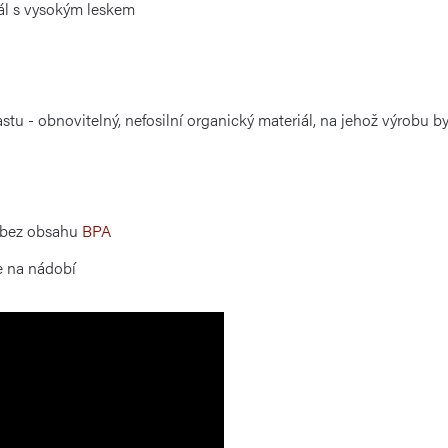
iál s vysokým leskem
stu - obnovitelný, nefosilní organický materiál, na jehož výrobu b
 bez obsahu
BPA
e na nádobí