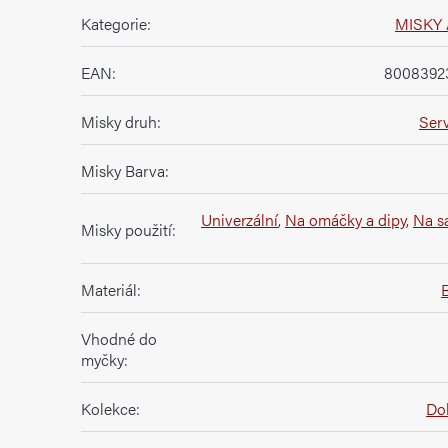
Kategorie
:
MISKY 
EAN
:
8008392
Misky druh
:
Serv
Misky Barva
:
Univerzální
,
Na omáčky a dipy
,
Na s
Misky použití
:
Materiál
:
B
Vhodné do
myčky
:
Kolekce
:
Dol