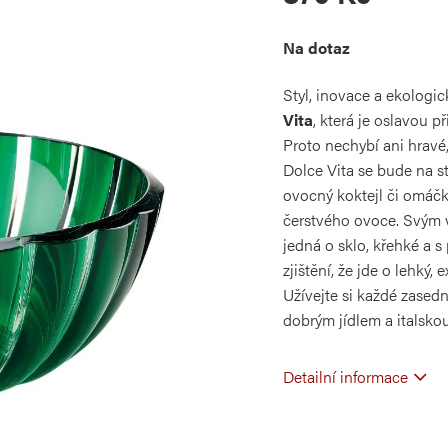
Měrná
Na dotaz
cena:
Styl, inovace a ekologic
Vita
, která je oslavou p
Proto nechybí ani hravé,
Dolce Vita se bude na st
ovocný koktejl či omáč
čerstvého ovoce. Svým v
jedná o sklo, křehké a s
zjištění, že jde o lehký,
Užívejte si každé zasedn
dobrým jídlem a italsko
Detailní informace