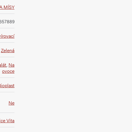
A MÍSY
357889
írovací
Zelená
alát
,
Na
ovoce
ioplast
Ne
ce Vita