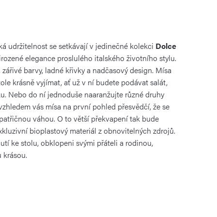
ká udržitelnost se setkávají v jedinečné kolekci
Dolce
řirozené elegance proslulého italského životního stylu.
 zářivé barvy, ladné křivky a nadčasový design. Mísa
ole krásně vyjímat, ať už v ní budete podávat salát,
ku. Nebo do ní jednoduše naaranžujte různé druhy
zhledem vás mísa na první pohled přesvědčí, že se
 patřičnou váhou. O to větší překvapení tak bude
 exkluzivní bioplastový materiál z obnovitelných zdrojů.
utí ke stolu, obklopeni svými přáteli a rodinou,
u krásou.