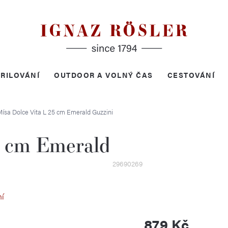
RILOVÁNÍ
OUTDOOR A VOLNÝ ČAS
CESTOVÁNÍ
Mísa Dolce Vita L 25 cm Emerald
Guzzini
5 cm Emerald
29690269
ní
879 Kč