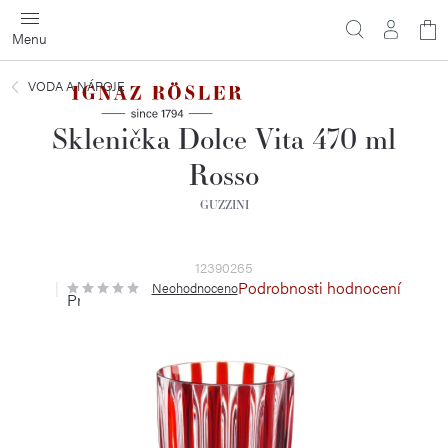
Přejít
N
na
obsah
ko
VODA A NÁPOJE
Sklenička Dolce Vita 470 ml
Rosso
GUZZINI
12390265
Podrobnosti hodnocení
Neohodnoceno
Průměrné
hodnocení
produktu
je
0,0
z
5
hvězdiček.