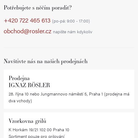
Z
Potřebujete s něčím poradit?
á
p
+420 722 465 613
(po-pá: 9:00 - 17:00)
a
obchod@rosler.cz
napište nám kdykoliv
t
í
Navštivte nás na našich prodejnách
Prodejna
IGNAZ RÖSLER
28. října 10 nebo Jungmannovo náměstí 5, Praha 1 (prodejna má
dva vchody)
Vzorkovna grilů
K Horkám 19/21 102 00 Praha 10
Sortiment pouze pro grilování