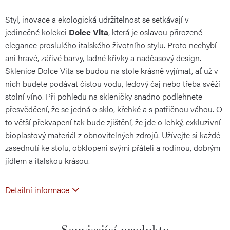
Styl, inovace a ekologická udržitelnost se setkávají v
cena:
jedinečné kolekci
Dolce Vita
, která je oslavou přirozené
elegance proslulého italského životního stylu. Proto nechybí
ani hravé, zářivé barvy, ladné křivky a nadčasový design.
Sklenice Dolce Vita se budou na stole krásně vyjímat, ať už v
nich budete podávat čistou vodu, ledový čaj nebo třeba svěží
stolní víno. Při pohledu na skleničky snadno podlehnete
přesvědčení, že se jedná o sklo, křehké a s patřičnou váhou. O
to větší překvapení tak bude zjištění, že jde o lehký, exkluzivní
bioplastový materiál z obnovitelných zdrojů. Užívejte si každé
zasednutí ke stolu, obklopeni svými přáteli a rodinou, dobrým
jídlem a italskou krásou.
Detailní informace