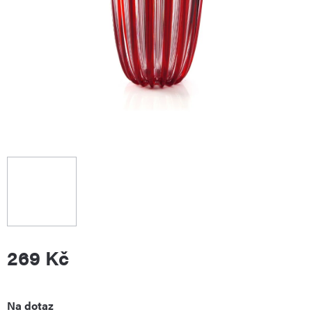
269 Kč
Měrná
Na dotaz