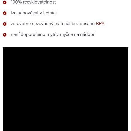
100% recyklovatelnost
lze uchovávat v lednici
zdravotně nezávadný materiál bez obsahu
BPA
není doporučeno mytí v myčce na nádobí