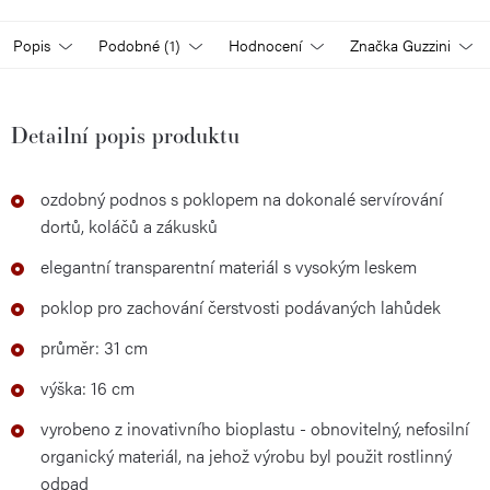
Popis
Podobné (1)
Hodnocení
Značka
Guzzini
Detailní popis produktu
ozdobný podnos s poklopem na dokonalé servírování
dortů, koláčů a zákusků
elegantní transparentní materiál s vysokým leskem
poklop pro zachování čerstvosti podávaných lahůdek
průměr: 31 cm
výška: 16 cm
vyrobeno z inovativního bioplastu - obnovitelný, nefosilní
organický materiál, na jehož výrobu byl použit rostlinný
odpad