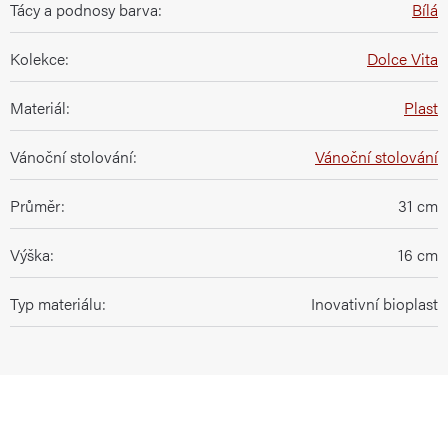
Tácy a podnosy barva
:
Bílá
Kolekce
:
Dolce Vita
Materiál
:
Plast
Vánoční stolování
:
Vánoční stolování
Průměr
:
31 cm
Výška
:
16 cm
Typ materiálu
:
Inovativní bioplast