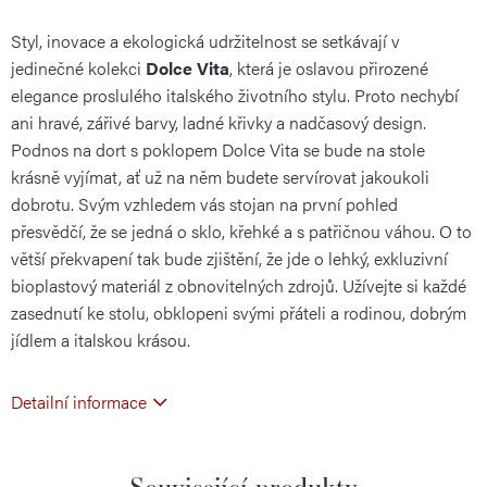
Styl, inovace a ekologická udržitelnost se setkávají v
cena:
jedinečné kolekci
Dolce Vita
, která je oslavou přirozené
elegance proslulého italského životního stylu. Proto nechybí
ani hravé, zářivé barvy, ladné křivky a nadčasový design.
Podnos na dort s poklopem Dolce Vita se bude na stole
krásně vyjímat, ať už na něm budete servírovat jakoukoli
dobrotu. Svým vzhledem vás stojan na první pohled
přesvědčí, že se jedná o sklo, křehké a s patřičnou váhou. O to
větší překvapení tak bude zjištění, že jde o lehký, exkluzivní
bioplastový materiál z obnovitelných zdrojů. Užívejte si každé
zasednutí ke stolu, obklopeni svými přáteli a rodinou, dobrým
jídlem a italskou krásou.
Detailní informace