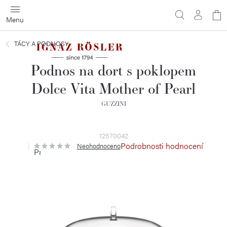
Přejít
N
na
obsah
ko
TÁCY A PODNOSY
Podnos na dort s poklopem
Dolce Vita Mother of Pearl
GUZZINI
12570042
Podrobnosti hodnocení
Neohodnoceno
Průměrné
hodnocení
produktu
je
0,0
z
5
hvězdiček.