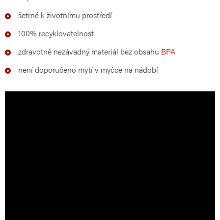
šetrné k životnímu prostředí
100% recyklovatelnost
zdravotně nezávadný materiál bez obsahu
BPA
není doporučeno mytí v myčce na nádobí