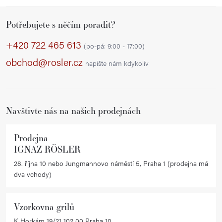
Z
Potřebujete s něčím poradit?
á
p
+420 722 465 613
(po-pá: 9:00 - 17:00)
a
obchod@rosler.cz
napište nám kdykoliv
t
í
Navštivte nás na našich prodejnách
Prodejna
IGNAZ RÖSLER
28. října 10 nebo Jungmannovo náměstí 5, Praha 1 (prodejna má
dva vchody)
Vzorkovna grilů
K Horkám 19/21 102 00 Praha 10