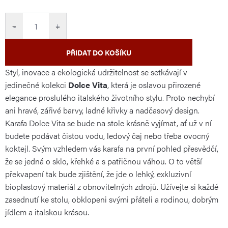
cena:
−
+
PŘIDAT DO KOŠÍKU
Styl, inovace a ekologická udržitelnost se setkávají v
jedinečné kolekci
Dolce Vita
, která je oslavou přirozené
elegance proslulého italského životního stylu. Proto nechybí
ani hravé, zářivé barvy, ladné křivky a nadčasový design.
Karafa Dolce Vita se bude na stole krásně vyjímat, ať už v ní
budete podávat čistou vodu, ledový čaj nebo třeba ovocný
koktejl. Svým vzhledem vás karafa na první pohled přesvědčí,
že se jedná o sklo, křehké a s patřičnou váhou. O to větší
překvapení tak bude zjištění, že jde o lehký, exkluzivní
bioplastový materiál z obnovitelných zdrojů. Užívejte si každé
zasednutí ke stolu, obklopeni svými přáteli a rodinou, dobrým
jídlem a italskou krásou.