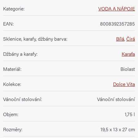
Kategorie
:
VODA A NÁPOJE
EAN
:
8008392357285
Sklenice, karafy, džbány barva
:
Bílá
,
Čirá
Džbány a karafy
:
Karafa
Materiál
:
Biolast
Kolekce
:
Dolce Vita
Vánoční stolování
:
Vánoční stolování
Objem
:
1,75 l
Rozměry
:
19,5 x 13 x 27 cm