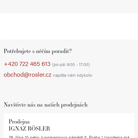
Z
Potřebujete s něčím poradit?
á
p
+420 722 465 613
(po-pá: 9:00 - 17:00)
a
obchod@rosler.cz
napište nám kdykoliv
t
í
Navštivte nás na našich prodejnách
Prodejna
IGNAZ RÖSLER
28. října 10 nebo Jungmannovo náměstí 5, Praha 1 (prodejna má