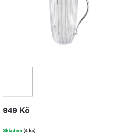
949 Kč
Měrná
Skladem
(4 ks)