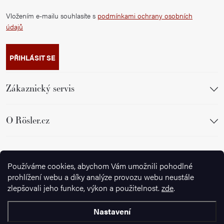
Vložením e-mailu souhlasíte s
podmínkami ochrany osobních
údajů
PŘIHLÁSIT SE
Zákaznický servis
O Rösler.cz
Sledujte nás
Používáme cookies, abychom Vám umožnili pohodlné
prohlížení webu a díky analýze provozu webu neustále
zlepšovali jeho funkce, výkon a použitelnost.
zde
.
Nastavení