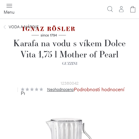
Přejít
N
na
obsah
ko
VODA A NÁPOJE
Karafa na vodu s víkem Dolce
Vita 1,75 l Mother of Pearl
GUZZINI
12380042
Podrobnosti hodnocení
Neohodnoceno
Průměrné
hodnocení
produktu
je
0,0
z
5
hvězdiček.