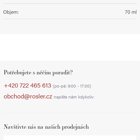
Objem
:
70 ml
Z
Potřebujete s něčím poradit?
á
p
+420 722 465 613
(po-pá: 9:00 - 17:00)
a
obchod@rosler.cz
napište nám kdykoliv
t
í
Navštivte nás na našich prodejnách