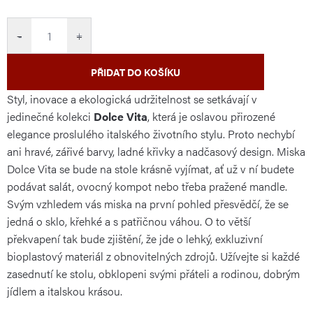
cena:
−
+
PŘIDAT DO KOŠÍKU
Styl, inovace a ekologická udržitelnost se setkávají v
jedinečné kolekci
Dolce Vita
, která je oslavou přirozené
elegance proslulého italského životního stylu. Proto nechybí
ani hravé, zářivé barvy, ladné křivky a nadčasový design. Miska
Dolce Vita se bude na stole krásně vyjímat, ať už v ní budete
podávat salát, ovocný kompot nebo třeba pražené mandle.
Svým vzhledem vás miska na první pohled přesvědčí, že se
jedná o sklo, křehké a s patřičnou váhou. O to větší
překvapení tak bude zjištění, že jde o lehký, exkluzivní
bioplastový materiál z obnovitelných zdrojů. Užívejte si každé
zasednutí ke stolu, obklopeni svými přáteli a rodinou, dobrým
jídlem a italskou krásou.