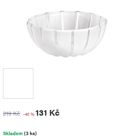
131 Kč
219 Kč
–40 %
Měrná
Skladem
(3 ks)