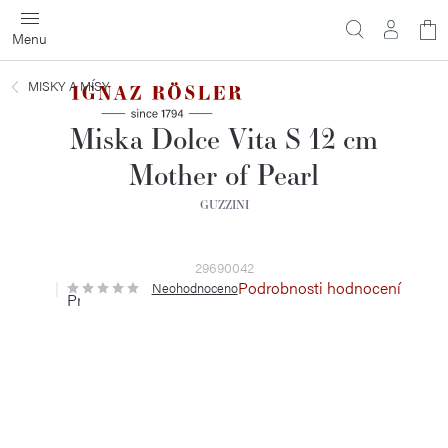
Přejít
N
na
obsah
ko
MISKY A MÍSY
Miska Dolce Vita S 12 cm
Mother of Pearl
GUZZINI
29690042
Podrobnosti hodnocení
Neohodnoceno
Průměrné
hodnocení
produktu
je
0,0
z
5
hvězdiček.