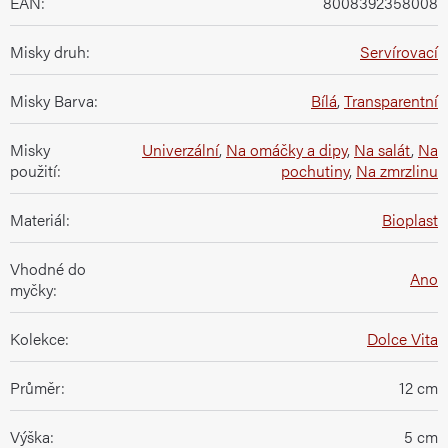
EAN
:
8008392358008
Misky druh
:
Servírovací
Misky Barva
:
Bílá
,
Transparentní
Misky
Univerzální
,
Na omáčky a dipy
,
Na salát
,
Na
použití
:
pochutiny
,
Na zmrzlinu
Materiál
:
Bioplast
Vhodné do
Ano
myčky
:
Kolekce
:
Dolce Vita
Průměr
:
12 cm
Výška
:
5 cm