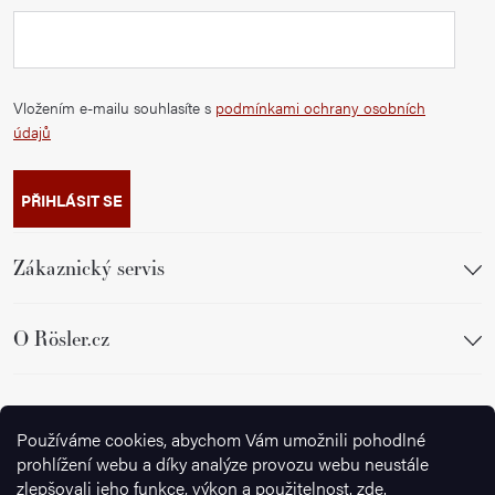
Vložením e-mailu souhlasíte s
podmínkami ochrany osobních
údajů
PŘIHLÁSIT SE
Zákaznický servis
O Rösler.cz
Sledujte nás
Používáme cookies, abychom Vám umožnili pohodlné
prohlížení webu a díky analýze provozu webu neustále
zlepšovali jeho funkce, výkon a použitelnost.
zde
.