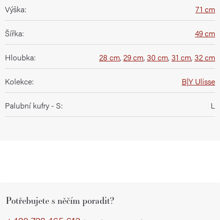
Výška
:
71 cm
Šířka
:
49 cm
Hloubka
:
28 cm
,
29 cm
,
30 cm
,
31 cm
,
32 cm
Kolekce
:
B|Y Ulisse
Palubní kufry - S
:
L
Z
Potřebujete s něčím poradit?
á