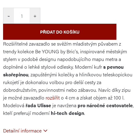
cena:
−
+
PŘIDAT DO KOŠÍKU
Rozšiřitelné zavazadlo se svěžím mladistvým půvabem z
trendy kolekce Be YOUNG by Bric's, inspirované městským
stylem v podobě designu napodobujícího mapu metra a
doplněné o lehké stylové odlesky. Moderní kufr
s pevnou
skořepinou
, zapuštěnými kolečky a hliníkovou teleskopickou
rukojetí je dokonalou volbou pro delší cesty za
dobrodružstvím, povinnostmi nebo zábavou. Navíc díky zipu
je možné zavazadlo
rozšířit
o 4 cm a získat objem až 100 l.
Modelová
řada Ulisse
je navržena
pro náročné cestovatele
,
kteří preferují moderní
hi-tech design
.
Detailní informace