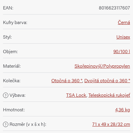
EAN
:
8016623117607
Kufry barva
:
Černá
Styl
:
Unisex
Objem
:
90/100 l
Materiál
:
Skořepinovýí/Polypropylen
Kolečka
:
Otočná o 360 °
,
Dvojitá otočná o 360 °
Výbava
:
TSA Lock
,
Teleskopická rukojeť
?
Hmotnost
:
4,36 kg
Rozměr (v x š x h)
:
71 x 49 x 28/32 cm
?