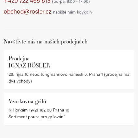
p
+420 722 465 613
(po-pá: 9:00 - 17:00)
a
obchod@rosler.cz
napište nám kdykoliv
t
í
Navštivte nás na našich prodejnách
Prodejna
IGNAZ RÖSLER
28. října 10 nebo Jungmannovo náměstí 5, Praha 1 (prodejna má
dva vchody)
Vzorkovna grilů
K Horkám 19/21 102 00 Praha 10
Sortiment pouze pro grilování