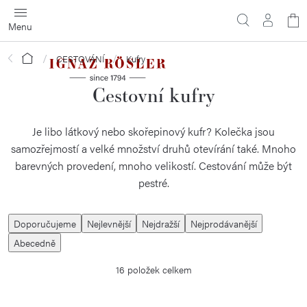
Přejít
N
na
obsah
ko
Domů
CESTOVÁNÍ
Kufry
Cestovní kufry
Je libo látkový nebo skořepinový kufr? Kolečka jsou
samozřejmostí a velké množství druhů otevírání také. Mnoho
barevných provedení, mnoho velikostí. Cestování může být
pestré.
Ř
Doporučujeme
Nejlevnější
Nejdražší
Nejprodávanější
a
Abecedně
z
16
položek celkem
e
n