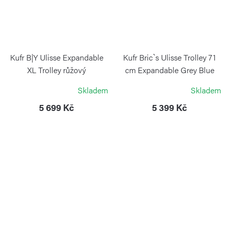
Kufr B|Y Ulisse Expandable
Kufr Bric`s Ulisse Trolley 71
XL Trolley růžový
cm Expandable Grey Blue
BRIC`S
BRIC`S
Skladem
Skladem
5 699 Kč
5 399 Kč