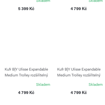
Skladem
Skladem
BRIC`S
5 399 Kč
4 799 Kč
Kufr B|Y Ulisse Expandable
Kufr B|Y Ulisse Expandable
Medium Trolley rozšiřitelný
Medium Trolley rozšiřitelný
Mango
modrý
Skladem
Skladem
BRIC`S
BRIC`S
4 799 Kč
4 799 Kč