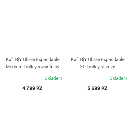
Kufr B|Y Ulisse Expandable
Kufr B|Y Ulisse Expandable
Medium Trolley rozšiřitelný
XL Trolley olivový
olivový
BRIC`S
Skladem
Skladem
BRIC`S
4 799 Kč
5 699 Kč