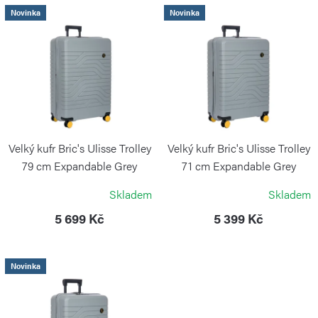
í
V
Novinka
Novinka
p
ý
r
p
o
i
d
s
u
p
k
r
Velký kufr Bric's Ulisse Trolley
Velký kufr Bric's Ulisse Trolley
t
o
79 cm Expandable Grey
71 cm Expandable Grey
ů
BRIC`S
BRIC`S
d
Skladem
Skladem
u
5 699 Kč
5 399 Kč
k
t
Novinka
ů