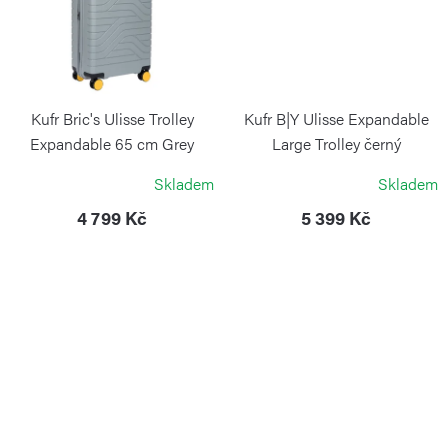
Kufr Bric's Ulisse Trolley
Kufr B|Y Ulisse Expandable
Expandable 65 cm Grey
Large Trolley černý
BRIC`S
BRIC`S
Skladem
Skladem
4 799 Kč
5 399 Kč