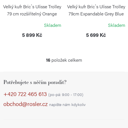
Velký kufr Bric`s Ulisse Trolley
Velký kufr Bric`s Ulisse Trolley
79 cm rozšiřitelný Orange
79cm Expandable Grey Blue
BRIC´S
BRIC`S
Skladem
Skladem
5 899 Kč
5 699 Kč
16
položek celkem
O
v
Z
l
Potřebujete s něčím poradit?
á
á
p
d
+420 722 465 613
(po-pá: 9:00 - 17:00)
a
a
obchod@rosler.cz
napište nám kdykoliv
c
t
í
í
p