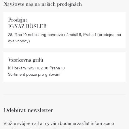
r
Navštivte nás na našich prodejnách
v
k
Prodejna
y
IGNAZ RÖSLER
v
28. října 10 nebo Jungmannovo náměstí 5, Praha 1 (prodejna má
ý
dva vchody)
p
i
Vzorkovna grilů
s
K Horkám 19/21 102 00 Praha 10
u
Sortiment pouze pro grilování
Odebírat newsletter
Vložte svůj e-mail a my vám budeme zasílat informace o