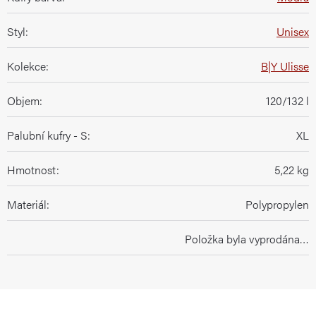
Styl
:
Unisex
Kolekce
:
B|Y Ulisse
Objem
:
120/132 l
Palubní kufry - S
:
XL
Hmotnost
:
5,22 kg
Materiál
:
Polypropylen
Položka byla vyprodána…