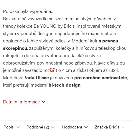
Položka byla vyprodána…
cena:
Rozšiřitelné zavazadlo se svěžím mladistvým půvabem z
trendy kolekce Be YOUNG by Bric's, inspirované městským
stylem v podobě designu napodobujícího mapu metra a
doplněné o lehké stylové odlesky. Moderní kufr
s pevnou
skořepinou
, zapuštěnými kolečky a hliníkovou teleskopickou
rukojetí je dokonalou volbou pro daleké cesty za
dobrodružstvím, povinnostmi nebo zábavou. Navíc díky zipu
je možné zavazadlo
rozšířit
o 4 cm a získat objem až 132 l.
Modelová
řada Ulisse
je navržena
pro náročné cestovatele
,
kteří preferují moderní
hi-tech design
.
Detailní informace
Popis
Podobné (2)
Hodnocení
Značka
Bric`s