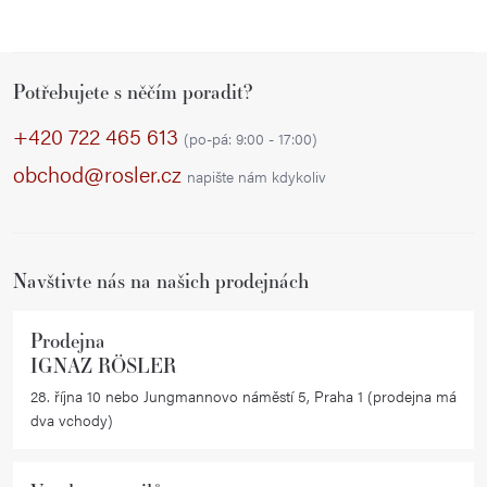
Z
Potřebujete s něčím poradit?
á
p
+420 722 465 613
(po-pá: 9:00 - 17:00)
a
obchod@rosler.cz
napište nám kdykoliv
t
í
Navštivte nás na našich prodejnách
Prodejna
IGNAZ RÖSLER
28. října 10 nebo Jungmannovo náměstí 5, Praha 1 (prodejna má
dva vchody)