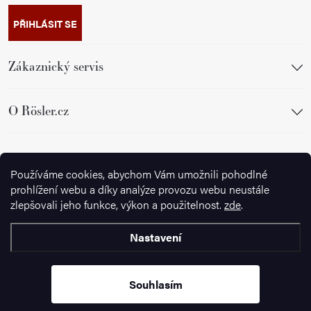
PŘIHLÁSIT SE
Zákaznický servis
O Rösler.cz
Sledujte nás
Používáme cookies, abychom Vám umožnili pohodlné
prohlížení webu a díky analýze provozu webu neustále
zlepšovali jeho funkce, výkon a použitelnost.
zde
.
Nastavení
Copyright 2026
Ignazrosler.cz
. Všechna práva vyhrazena.
Upravit
nastavení cookies
Souhlasím
Vytvořil Shoptet Premium