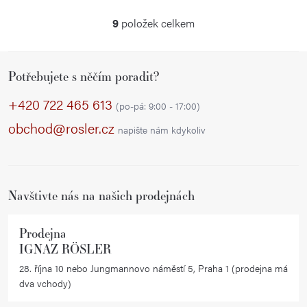
9
položek celkem
O
v
Z
l
Potřebujete s něčím poradit?
á
á
p
d
+420 722 465 613
(po-pá: 9:00 - 17:00)
a
a
obchod@rosler.cz
napište nám kdykoliv
c
t
í
í
p
r
Navštivte nás na našich prodejnách
v
k
Prodejna
y
IGNAZ RÖSLER
v
28. října 10 nebo Jungmannovo náměstí 5, Praha 1 (prodejna má
ý
dva vchody)
p