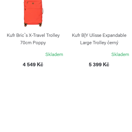
Kufr Bric`s X-Travel Trolley
Kufr B|Y Ulisse Expandable
70cm Poppy
Large Trolley černý
BRIC`S
BRIC`S
Skladem
Skladem
4 549 Kč
5 399 Kč