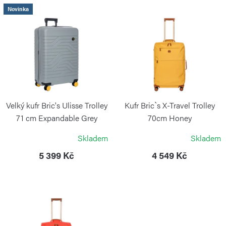
í
V
Novinka
p
ý
r
p
o
i
d
s
u
p
k
r
Velký kufr Bric's Ulisse Trolley
Kufr Bric`s X-Travel Trolley
t
o
71 cm Expandable Grey
70cm Honey
ů
BRIC`S
BRIC`S
d
Skladem
Skladem
u
5 399 Kč
4 549 Kč
k
t
ů