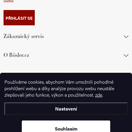
PŘIHLÁSIT SE
Zákaznický servis
O Rösler.cz
Sledujte nás
Používáme cookies, abychom Vám umožnili pohodlné
prohlížení webu a díky analýze provozu webu neustále
zlepšovali jeho funkce, výkon a použitelnost.
zde
.
Nastavení
Copyright 2026
Ignazrosler.cz
. Všechna práva vyhrazena.
Upravit
nastavení cookies
Souhlasím