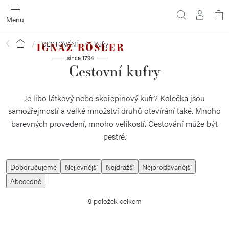
Přejít
N
na
obsah
ko
Domů
CESTOVÁNÍ
Kufry
Cestovní kufry
Je libo látkový nebo skořepinový kufr? Kolečka jsou
samozřejmostí a velké množství druhů otevírání také. Mnoho
barevných provedení, mnoho velikostí. Cestování může být
pestré.
Ř
Doporučujeme
Nejlevnější
Nejdražší
Nejprodávanější
a
Abecedně
z
9
položek celkem
e
n