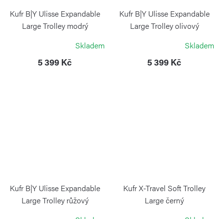
Kufr B|Y Ulisse Expandable
Kufr B|Y Ulisse Expandable
Large Trolley modrý
Large Trolley olivový
BRIC`S
BRIC`S
Skladem
Skladem
5 399 Kč
5 399 Kč
Kufr B|Y Ulisse Expandable
Kufr X-Travel Soft Trolley
Large Trolley růžový
Large černý
BRIC`S
BRIC`S