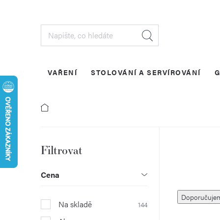
Přejít
na
obsah
VAŘENÍ
STOLOVÁNÍ A SERVÍROVÁNÍ
G
P
o
Cena
Ř
s
Doporučuje
Na skladě
144
a
t