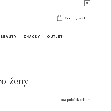
Nákupní
Prázdný košík
košík
BEAUTY
ZNAČKY
OUTLET
ro ženy
158
položek celkem