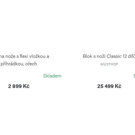
na nože s flexi vložkou a
Blok s noži Classic 12 díl
přihrádkou, ořech
WÜSTHOF
CONTINENTA
Skladem
2 899 Kč
25 499 Kč