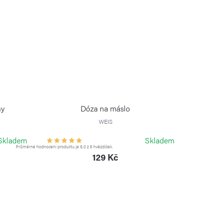
ny
Dóza na máslo
WEIS
Skladem
Skladem
Průměrné hodnocení produktu je 5,0 z 5 hvězdiček.
129 Kč