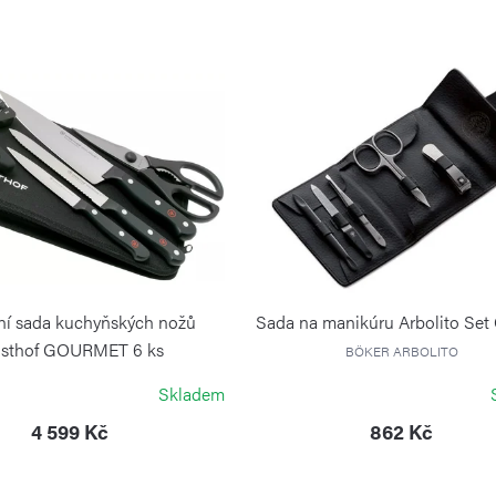
ní sada kuchyňských nožů
Sada na manikúru Arbolito Set 
sthof GOURMET 6 ks
BÖKER ARBOLITO
WÜSTHOF
Skladem
4 599 Kč
862 Kč