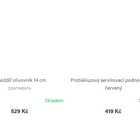
oždíř olivovník 14 cm
Protiskluzový servírovací podn
červený
CONTINENTA
CONTINENTA
Skladem
529 Kč
419 Kč