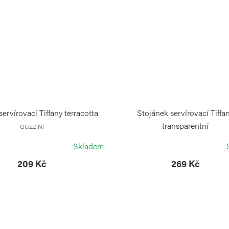
ervírovací Tiffany terracotta
Stojánek servírovací Tiffa
transparentní
GUZZINI
GUZZINI
Skladem
209 Kč
269 Kč