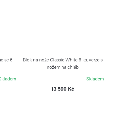
me se 6
Blok na nože Classic White 6 ks, verze s
nožem na chléb
WÜSTHOF
Skladem
Skladem
13 590 Kč