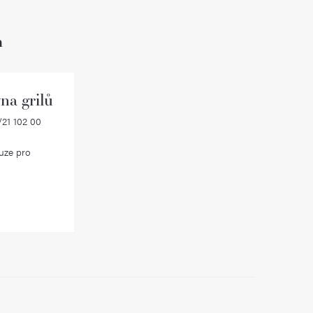
h
na grilů
21 102 00
uze pro