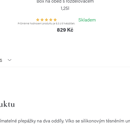
Box na oběd s rozdělovačem
1,25l
WEIS
Skladem
Průměrné hodnocení produktu je 5,0 z 5 hvězdiček.
829 Kč
S
duktu
nímatelné přepážky na dva oddíly. Víko se silikonovým těsněním u