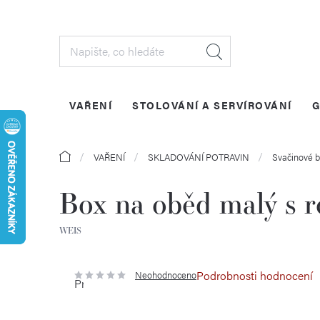
Přejít
na
obsah
VAŘENÍ
STOLOVÁNÍ A SERVÍROVÁNÍ
G
Domů
VAŘENÍ
SKLADOVÁNÍ POTRAVIN
Svačinové 
Box na oběd malý s r
WEIS
Podrobnosti hodnocení
Neohodnoceno
Průměrné
hodnocení
produktu
je
0,0