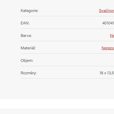
Kategorie
:
Svačino
EAN
:
401041
Barva
:
N
Materiál
:
Nerezo
Objem
:
Rozměry
:
18 x 13,