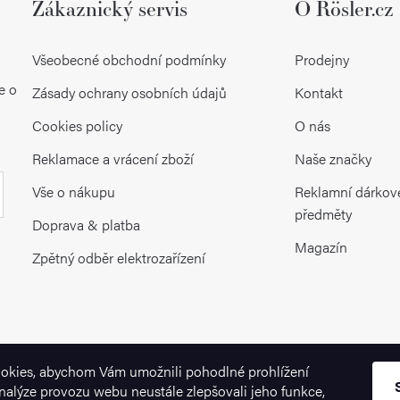
Zákaznický servis
O Rösler.cz
Všeobecné obchodní podmínky
Prodejny
e o
Zásady ochrany osobních údajů
Kontakt
Cookies policy
O nás
Reklamace a vrácení zboží
Naše značky
Vše o nákupu
Reklamní dárkov
předměty
Doprava & platba
Magazín
Zpětný odběr elektrozařízení
okies, abychom Vám umožnili pohodlné prohlížení
nalýze provozu webu neustále zlepšovali jeho funkce,