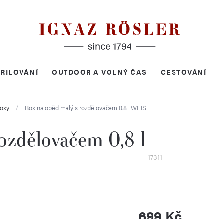
RILOVÁNÍ
OUTDOOR A VOLNÝ ČAS
CESTOVÁNÍ
boxy
Box na oběd malý s rozdělovačem 0,8 l
WEIS
ozdělovačem 0,8 l
17311
699 Kč