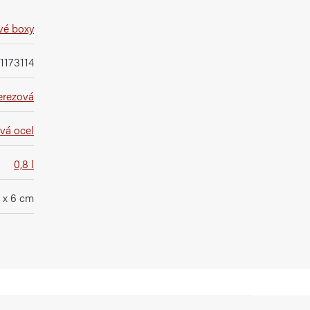
vé boxy
1173114
erezová
vá ocel
0,8 l
5 x 6 cm