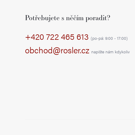
á
Potřebujete s něčím poradit?
p
+420 722 465 613
a
(po-pá: 9:00 - 17:00)
t
obchod@rosler.cz
napište nám kdykoliv
í