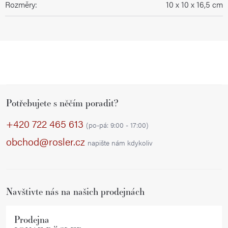
Rozměry
:
10 x 10 x 16,5 cm
Z
Potřebujete s něčím poradit?
á
p
+420 722 465 613
(po-pá: 9:00 - 17:00)
a
obchod@rosler.cz
napište nám kdykoliv
t
í
Navštivte nás na našich prodejnách
Prodejna