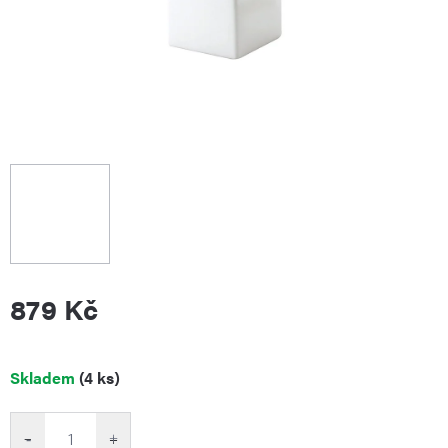
879 Kč
Měrná
Skladem
(4 ks)
cena:
−
+