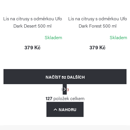
Lis na citrusy s odměrkou Ufo
Lis na citrusy s odměrkou Ufo
Dark Desert 500 ml
Dark Forest 500 ml
BLIMPLUS
BLIMPLUS
Skladem
Skladem
379 Kč
379 Kč
NAČÍST 52 DALŠÍCH
S
1
3
t
O
127
položek celkem
r
v
á
NAHORU
l
n
á
k
d
o
Z