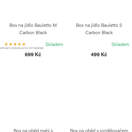
Box na jídlo Bauletto M
Box na jídlo Bauletto S
Carbon Black
Carbon Black
BLIMPLUS
BLIMPLUS
Skladem
Skladem
dnocení produktu je 5,0 z 5 hvězdiček.
699 Kč
499 Kč
Box na oběd malý s
Box na oběd s rozdělovačem