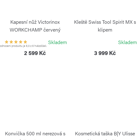
Kapesní nůž Victorinox
Kleště Swiss Tool Spirit MX s
WORKCHAMP červený
klipem
VICTORINOX
VICTORINOX
Skladem
Skladem
dnocení produktu je 5,0 z 5 hvězdiček.
2 599 Kč
3 999 Kč
Konvička 500 ml nerezová s
Kosmetická taška B|Y Ulisse