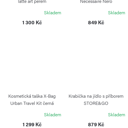
latte art perem
Necessaire Nero
LELIT
BRIC`S
Skladem
Skladem
1 300 Kč
849 Kč
Kosmetická taška X-Bag
Krabička na jídlo s příborem
Urban Travel Kit černá
STORE&GO
BRIC`S
GUZZINI
Skladem
Skladem
1 299 Kč
879 Kč