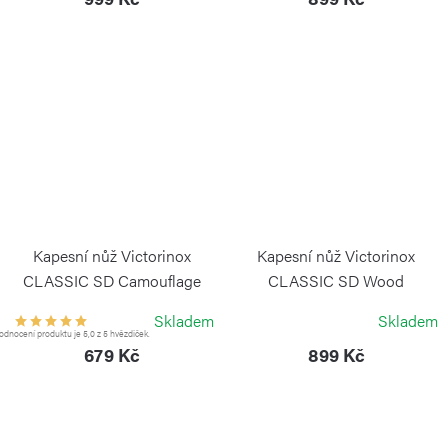
Kapesní nůž Victorinox
Kapesní nůž Victorinox
CLASSIC SD Camouflage
CLASSIC SD Wood
VICTORINOX
VICTORINOX
Skladem
Skladem
dnocení produktu je 5,0 z 5 hvězdiček.
679 Kč
899 Kč