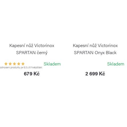
Kapesní nůž Victorinox
Kapesní nůž Victorinox
SPARTAN černý
SPARTAN Onyx Black
VICTORINOX
VICTORINOX
Skladem
Skladem
dnocení produktu je 5,0 z 5 hvězdiček.
679 Kč
2 699 Kč