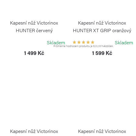
Kapesní nůž Victorinox
Kapesní nůž Victorinox
HUNTER červený
HUNTER XT GRIP oranžový
VICTORINOX
VICTORINOX
Skladem
Skladem
Průměrné hodnocení produktu je 5,0 z 5 hvězdiček.
1 499 Kč
1 599 Kč
Kapesní nůž Victorinox
Kapesní nůž Victorinox