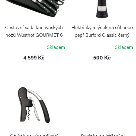
d
s
u
p
k
r
Cestovní sada kuchyňských
Elektrický mlýnek na sůl nebo
t
o
nožů Wüsthof GOURMET 6
pepř Burford Classic černý
ks
ů
COLE&MASON
d
Skladem
Skladem
WÜSTHOF
u
4 599 Kč
500 Kč
k
t
ů
Otvírák na víno pákový
Prkénko na krájení a