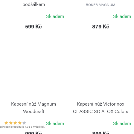
podšálkem
BÖKER MAGNUM
WEIS
Skladem
Skladem
599 Kč
879 Kč
Kapesní nůž Magnum
Kapesní nůž Victorinox
Woodcraft
CLASSIC SD ALOX Colors
Sweet Berry
BÖKER MAGNUM
Skladem
Skladem
VICTORINOX
dnocení produktu je 4,0 z 5 hvězdiček.
999 Kč
899 Kč