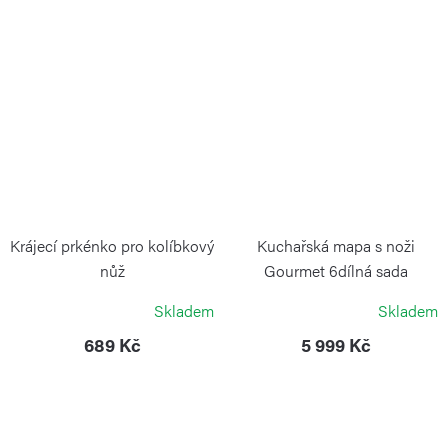
Krájecí prkénko pro kolíbkový
Kuchařská mapa s noži
nůž
Gourmet 6dílná sada
CONTINENTA
WÜSTHOF
Skladem
Skladem
689 Kč
5 999 Kč