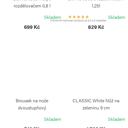
rozdělovačem 0,8 l
1,25l
WEIS
WEIS
Skladem
Skladem
Průměrné hodnocení produktu je 5,0 z 5 hvězdiček.
699 Kč
829 Kč
Brousek na nože
CLASSIC White Nůž na
dvoustupňový
zeleninu 9 cm
WÜSTHOF
WÜSTHOF
Skladem
Skladem