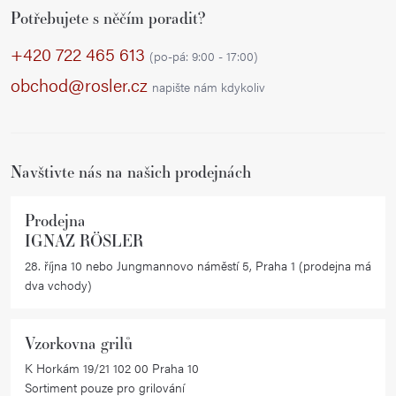
a
v
Potřebujete s něčím poradit?
á
á
c
p
+420 722 465 613
n
í
(po-pá: 9:00 - 17:00)
í
a
p
obchod@rosler.cz
napište nám kdykoliv
r
t
v
í
k
Navštivte nás na našich prodejnách
y
v
ý
Prodejna
IGNAZ RÖSLER
p
i
28. října 10 nebo Jungmannovo náměstí 5, Praha 1 (prodejna má
dva vchody)
s
u
Vzorkovna grilů
K Horkám 19/21 102 00 Praha 10
Sortiment pouze pro grilování