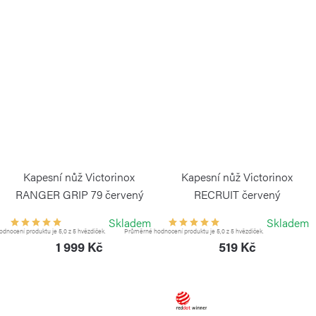
Kapesní nůž Victorinox
Kapesní nůž Victorinox
RANGER GRIP 79 červený
RECRUIT červený
VICTORINOX
VICTORINOX
Skladem
Skladem
dnocení produktu je 5,0 z 5 hvězdiček.
Průměrné hodnocení produktu je 5,0 z 5 hvězdiček.
1 999 Kč
519 Kč