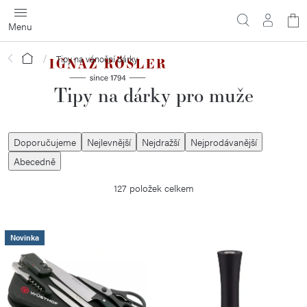
Přejít
N
na
obsah
ko
Domů
Tipy na vánoční dárky
Tipy na dárky pro muže
Ř
Doporučujeme
Nejlevnější
Nejdražší
Nejprodávanější
a
Abecedně
z
127
položek celkem
e
n
í
V
Novinka
p
ý
r
p
o
i