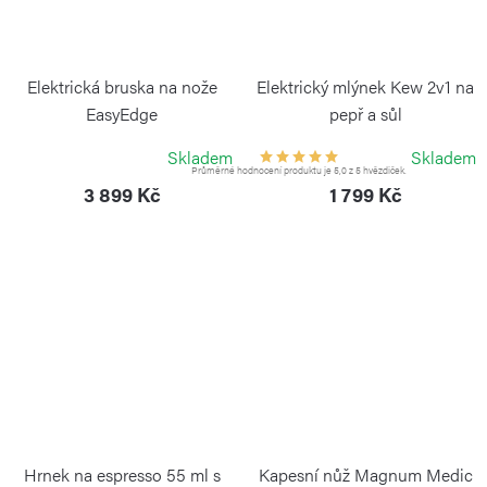
Elektrická bruska na nože
Elektrický mlýnek Kew 2v1 na
EasyEdge
pepř a sůl
WÜSTHOF
COLE&MASON
Skladem
Skladem
Průměrné hodnocení produktu je 5,0 z 5 hvězdiček.
3 899 Kč
1 799 Kč
Hrnek na espresso 55 ml s
Kapesní nůž Magnum Medic