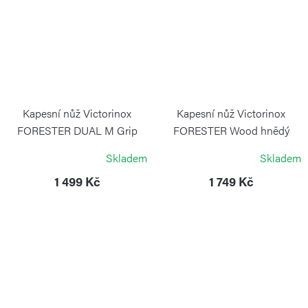
Kapesní nůž Victorinox
Kapesní nůž Victorinox
FORESTER DUAL M Grip
FORESTER Wood hnědý
červený
VICTORINOX
Skladem
Skladem
VICTORINOX
1 499 Kč
1 749 Kč