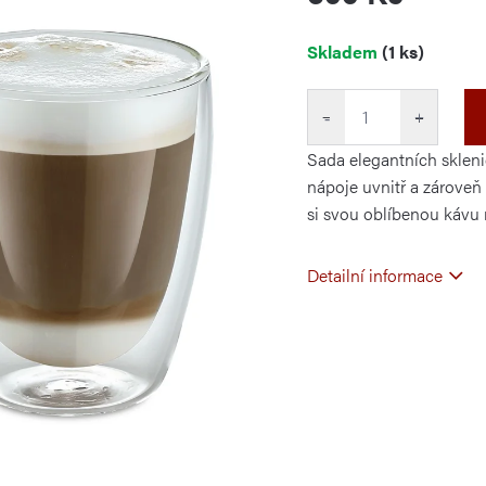
Měrná
Skladem
(1 ks)
cena:
−
+
Sada elegantních sklenic
nápoje uvnitř a zároveň 
si svou oblíbenou kávu n
Detailní informace