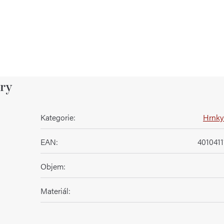
ry
Kategorie
:
Hrnky 
EAN
:
401041
Objem
:
Materiál
: