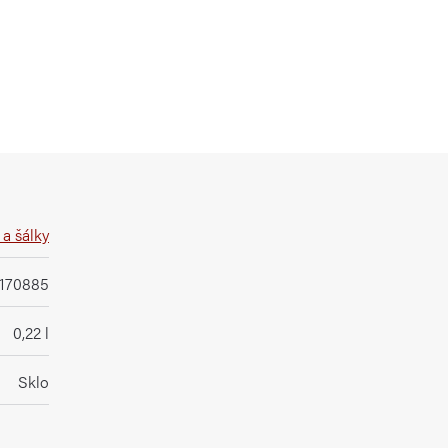
a šálky
1170885
0,22 l
Sklo