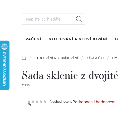
Přejít
na
obsah
VAŘENÍ
STOLOVÁNÍ A SERVÍROVÁNÍ
G
Domů
STOLOVÁNÍ A SERVÍROVÁNÍ
KÁVA A ČAJ
Hrn
Sada sklenic z dvojit
WEIS
Podrobnosti hodnocení
Neohodnoceno
Průměrné
hodnocení
produktu
je
0,0