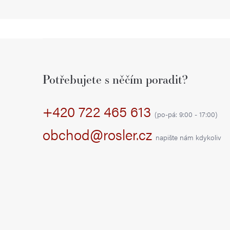
Z
á
Potřebujete s něčím poradit?
p
+420 722 465 613
a
(po-pá: 9:00 - 17:00)
t
obchod@rosler.cz
napište nám kdykoliv
í