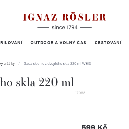
RILOVÁNÍ
OUTDOOR A VOLNÝ ČAS
CESTOVÁNÍ
ky a šálky
Sada sklenic z dvojitého skla 220 ml
WEIS
ého skla 220 ml
17088
599 Kč