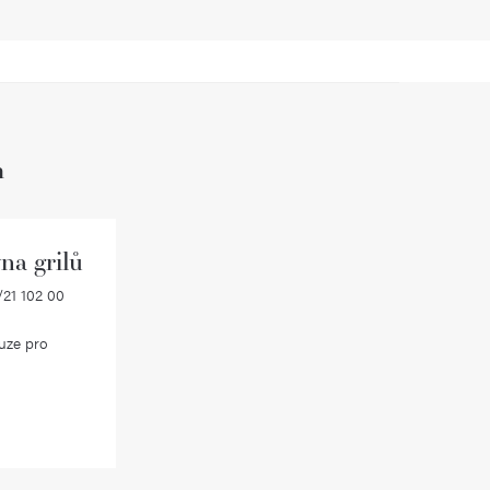
h
na grilů
21 102 00
uze pro