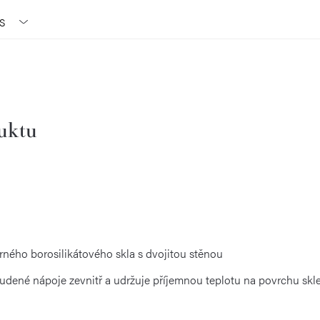
S
duktu
rného borosilikátového skla s dvojitou stěnou
studené nápoje zevnitř a udržuje příjemnou teplotu na povrchu skl