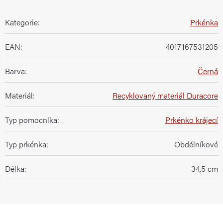
Kategorie
:
Prkénka
EAN
:
4017167531205
Barva
:
Černá
Materiál
:
Recyklovaný materiál Duracore
Typ pomocníka
:
Prkénko krájecí
Typ prkénka
:
Obdélníkové
Délka
:
34,5 cm