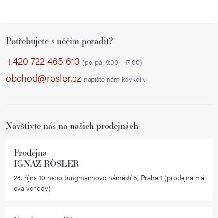
Z
Potřebujete s něčím poradit?
á
p
+420 722 465 613
(po-pá: 9:00 - 17:00)
a
obchod@rosler.cz
napište nám kdykoliv
t
í
Navštivte nás na našich prodejnách
Prodejna
IGNAZ RÖSLER
28. října 10 nebo Jungmannovo náměstí 5, Praha 1 (prodejna má
dva vchody)