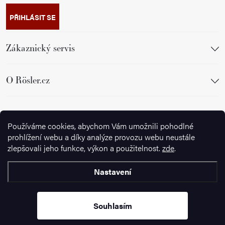
PŘIHLÁSIT SE
Zákaznický servis
O Rösler.cz
Sledujte nás
Používáme cookies, abychom Vám umožnili pohodlné
prohlížení webu a díky analýze provozu webu neustále
zlepšovali jeho funkce, výkon a použitelnost.
zde
.
Nastavení
Copyright 2026
Ignazrosler.cz
. Všechna práva vyhrazena.
Upravit
nastavení cookies
Souhlasím
Vytvořil Shoptet Premium