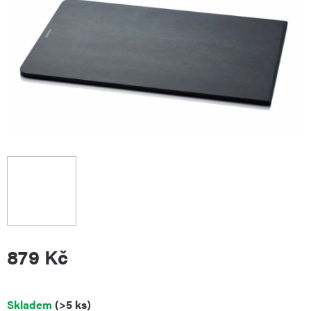
879 Kč
Měrná
Skladem
(>5 ks)