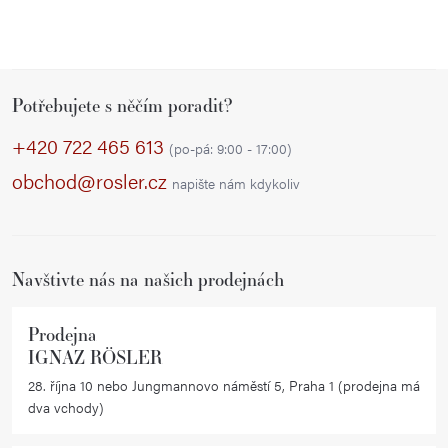
Z
Potřebujete s něčím poradit?
á
p
+420 722 465 613
(po-pá: 9:00 - 17:00)
a
obchod@rosler.cz
napište nám kdykoliv
t
í
Navštivte nás na našich prodejnách
Prodejna
IGNAZ RÖSLER
28. října 10 nebo Jungmannovo náměstí 5, Praha 1 (prodejna má
dva vchody)