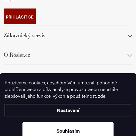
PŘIHLÁSIT SE
Zákaznický servis
O Rösler.cz
Sledujte nás
Používáme cookies, abychom Vám umožnili pohodlné
prohlížení webu a díky analýze provozu webu neustále
zlepšovali jeho funkce, výkon a použitelnost.
zde
.
Nastavení
Copyright 2026
Ignazrosler.cz
. Všechna práva vyhrazena.
Upravit
nastavení cookies
Souhlasím