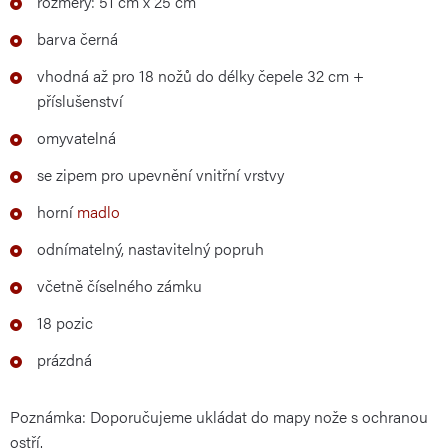
rozměry: 51 cm x 25 cm
barva černá
vhodná až pro 18 nožů do délky čepele 32 cm +
příslušenství
omyvatelná
se zipem pro upevnění vnitřní vrstvy
horní
madlo
odnímatelný, nastavitelný popruh
včetně číselného zámku
18 pozic
prázdná
Poznámka: Doporučujeme ukládat do mapy nože s ochranou
ostří.