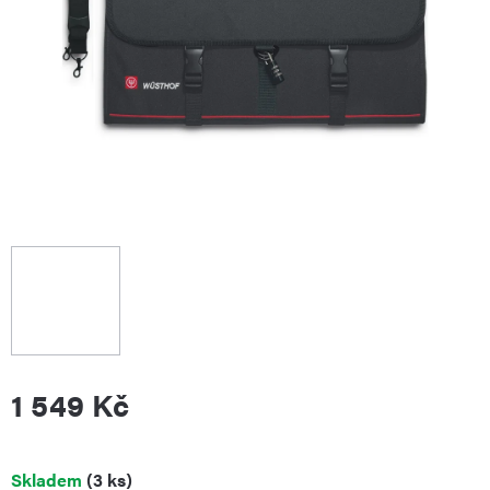
1 549 Kč
Měrná
Skladem
(3 ks)