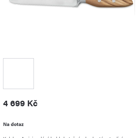
4 699 Kč
Měrná
Na dotaz