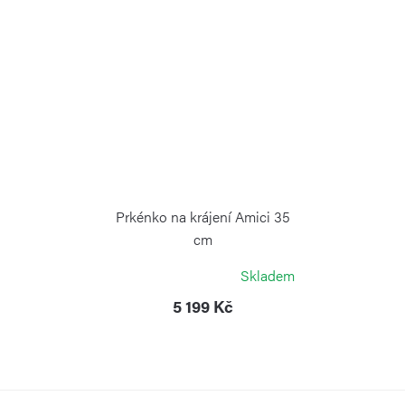
Prkénko na krájení Amici 35
cm
WÜSTHOF
Skladem
5 199 Kč