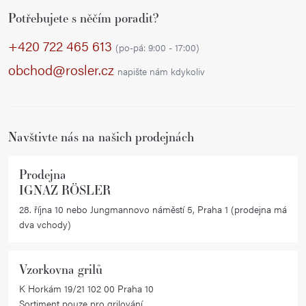
Z
Potřebujete s něčím poradit?
á
p
+420 722 465 613
(po-pá: 9:00 - 17:00)
a
obchod@rosler.cz
napište nám kdykoliv
t
í
Navštivte nás na našich prodejnách
Prodejna
IGNAZ RÖSLER
28. října 10 nebo Jungmannovo náměstí 5, Praha 1 (prodejna má
dva vchody)
Vzorkovna grilů
K Horkám 19/21 102 00 Praha 10
Sortiment pouze pro grilování