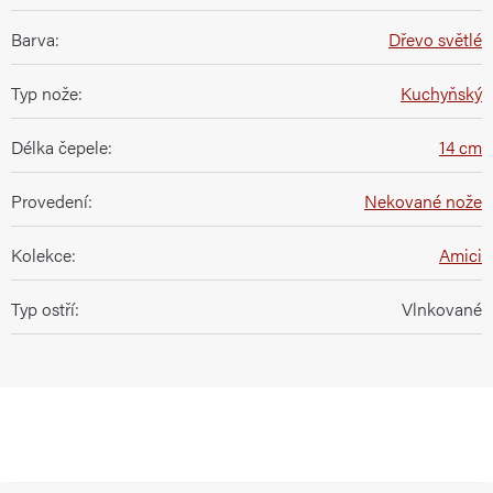
Barva
:
Dřevo světlé
Typ nože
:
Kuchyňský
Délka čepele
:
14 cm
Provedení
:
Nekované nože
Kolekce
:
Amici
Typ ostří
:
Vlnkované