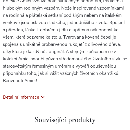
Kolekce Amici vzdává hold skutečným hodnotám, tradicím a
cena:
hlubokým rodinným vazbám. Nože inspirované vzpomínkami
na rodinná a přátelská setkání pod širým nebem na italském
venkově jsou oslavou sladkého, jednoduššího života. Spojení
s přírodou, láska k dobrému jídlu a upřímná náklonnost ke
všem, které pozveme ke stolu. Tvarovaná kovaná čepel je
spojena s unikátně probarvenou rukojetí z olivového dřeva,
díky které je každý nůž originál. A stejným způsobem se v
kolekci Amici snoubí půvab středomořského životního stylu se
starosvětským řemeslným uměním a vytváří oduševnělou
připomínku toho, jak si vážit vzácných životních okamžiků.
Benvenuti Amici!
Detailní informace
Související produkty