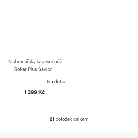
Záchranářský kapesní nůž
Böker Plus Savior 1
BÖKER PLUS
Na dotaz
1 399 Kč
21
položek celkem
O
v
Z