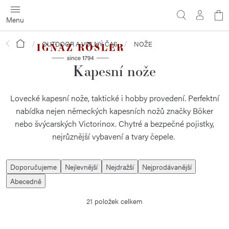
Přejít
N
na
obsah
ko
Domů
OUTDOOR A VOLNÝ ČAS
NOŽE
Kapesní nože
Lovecké kapesní nože, taktické i hobby provedení. Perfektní
nabídka nejen německých kapesních nožů značky Böker
nebo švýcarských Victorinox. Chytré a bezpečné pojistky,
nejrůznější vybavení a tvary čepele.
Ř
Doporučujeme
Nejlevnější
Nejdražší
Nejprodávanější
a
Abecedně
z
21
položek celkem
e
n