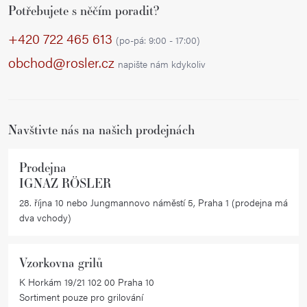
l
Potřebujete s něčím poradit?
á
á
p
d
+420 722 465 613
(po-pá: 9:00 - 17:00)
a
a
obchod@rosler.cz
napište nám kdykoliv
c
t
í
í
p
r
Navštivte nás na našich prodejnách
v
k
Prodejna
y
IGNAZ RÖSLER
v
28. října 10 nebo Jungmannovo náměstí 5, Praha 1 (prodejna má
ý
dva vchody)
p
i
Vzorkovna grilů
s
K Horkám 19/21 102 00 Praha 10
u
Sortiment pouze pro grilování