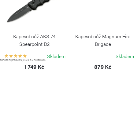
Kapesní nůž AKS-74
Kapesní nůž Magnum Fire
Spearpoint D2
Brigade
BÖKER PLUS
BÖKER MAGNUM
Skladem
Skladem
dnocení produktu je 5,0 z 5 hvězdiček.
1 749 Kč
879 Kč