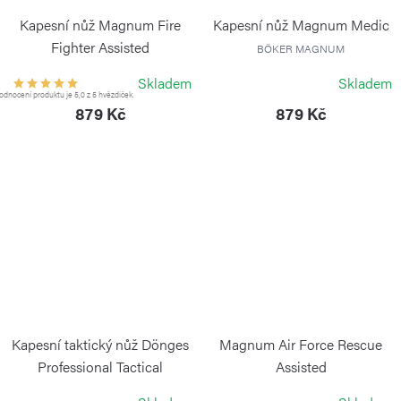
Kapesní nůž Magnum Fire
Kapesní nůž Magnum Medic
Fighter Assisted
BÖKER MAGNUM
BÖKER MAGNUM
Skladem
Skladem
dnocení produktu je 5,0 z 5 hvězdiček.
879 Kč
879 Kč
Kapesní taktický nůž Dönges
Magnum Air Force Rescue
Professional Tactical
Assisted
BÖKER
BÖKER MAGNUM