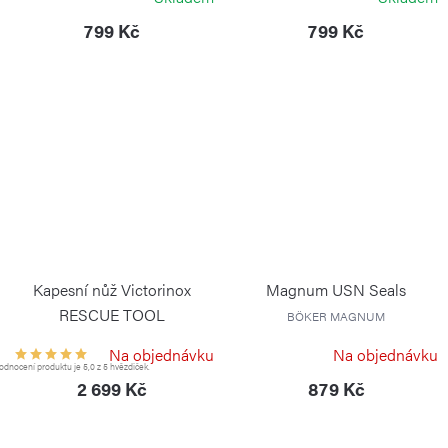
799 Kč
799 Kč
Kapesní nůž Victorinox
Magnum USN Seals
RESCUE TOOL
BÖKER MAGNUM
VICTORINOX
Na objednávku
Na objednávku
dnocení produktu je 5,0 z 5 hvězdiček.
2 699 Kč
879 Kč