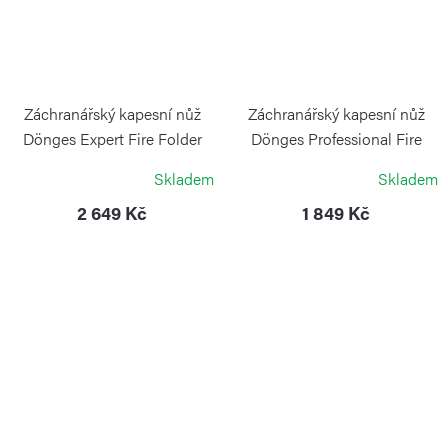
Záchranářský kapesní nůž
Záchranářský kapesní nůž
Dönges Expert Fire Folder
Dönges Professional Fire
BÖKER
BÖKER
Skladem
Skladem
2 649 Kč
1 849 Kč