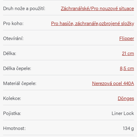
Druh nože a použití
:
Záchranářské/Pro nouzové situace
Pro koho
:
Pro hasiče, záchranáře,ozbrojené složky
Otevírání
:
Flipper
Délka
:
21 cm
Délka čepele
:
8,5 cm
Materiál čepele
:
Nerezová ocel 440A
Kolekce
:
Dönges
Pojistka
:
Liner Lock
Hmotnost
:
134 g