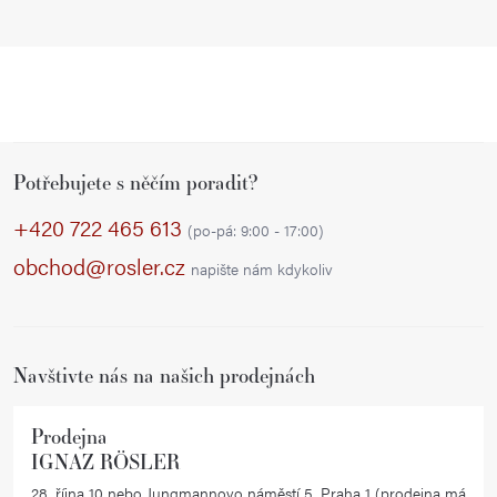
Z
Potřebujete s něčím poradit?
á
p
+420 722 465 613
(po-pá: 9:00 - 17:00)
a
obchod@rosler.cz
napište nám kdykoliv
t
í
Navštivte nás na našich prodejnách
Prodejna
IGNAZ RÖSLER
28. října 10 nebo Jungmannovo náměstí 5, Praha 1 (prodejna má