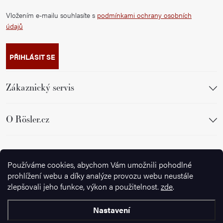
Vložením e-mailu souhlasíte s
podmínkami ochrany osobních
údajů
PŘIHLÁSIT SE
Zákaznický servis
O Rösler.cz
Sledujte nás
Používáme cookies, abychom Vám umožnili pohodlné
prohlížení webu a díky analýze provozu webu neustále
zlepšovali jeho funkce, výkon a použitelnost.
zde
.
Nastavení
Copyright 2026
Ignazrosler.cz
. Všechna práva vyhrazena.
Upravit