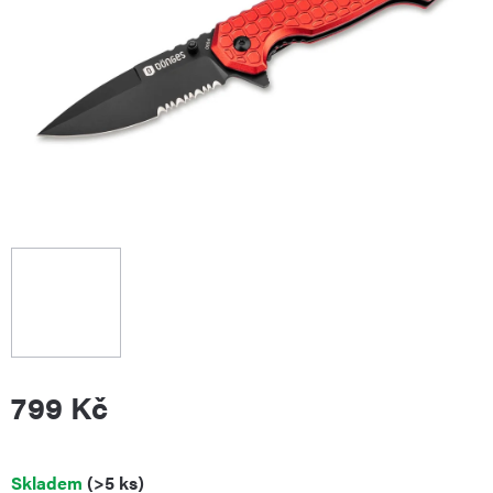
799 Kč
Měrná
Skladem
(>5 ks)