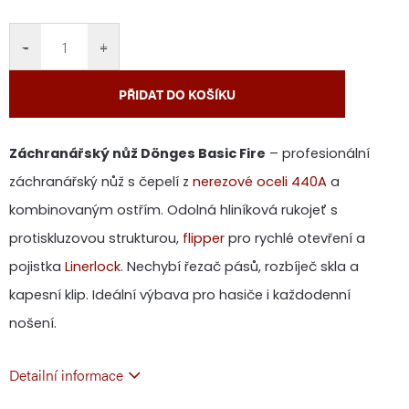
cena:
−
+
PŘIDAT DO KOŠÍKU
Záchranářský nůž Dönges Basic Fire
– profesionální
záchranářský nůž s čepelí z
nerezové oceli 440A
a
kombinovaným ostřím. Odolná hliníková rukojeť s
protiskluzovou strukturou,
flipper
pro rychlé otevření a
pojistka
Linerlock
. Nechybí řezač pásů, rozbíječ skla a
kapesní klip. Ideální výbava pro hasiče i každodenní
nošení.
Detailní informace