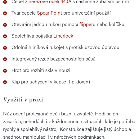
Čepel z
nerezové oceli 440A
s částečně zubatým ostřím
Tvar čepele
Spear Point
pro univerzální použití
Otevírání jednou rukou pomocí
flipperu
nebo kolíčku
Spolehlivá pojistka
Linerlock
Odolná hliníková rukojeť s protiskluzovou úpravou
Integrovaný řezač bezpečnostních pásů
Hrot pro rozbití skla v nouzi
Klip pro uchycení v kapse (tip-down)
Využití v praxi
Nůž ocení profesionálové i běžní uživatelé. Hodí se při
zásazích, nehodách i v každodenních situacích, kde je potřeba
rychlý a spolehlivý nástroj. Konstrukce zajišťuje jistý úchop a
snadnou manipulaci i v náročných podmínkách.