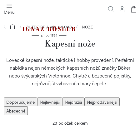
Přejít
N
na
obsah
ko
Domů
OUTDOOR A VOLNÝ ČAS
NOŽE
Kapesní nože
Lovecké kapesní nože, taktické i hobby provedení. Perfektní
nabídka nejen německých kapesních nožů značky Böker
nebo švýcarských Victorinox. Chytré a bezpečné pojistky,
nejrůznější vybavení a tvary čepele.
Ř
Doporučujeme
Nejlevnější
Nejdražší
Nejprodávanější
a
Abecedně
z
23
položek celkem
e
n