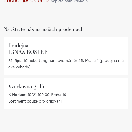
napište nám kdykoliv
c
t
í
í
p
r
Navštivte nás na našich prodejnách
v
k
Prodejna
y
IGNAZ RÖSLER
v
28. října 10 nebo Jungmannovo náměstí 5, Praha 1 (prodejna má
ý
dva vchody)
p
i
Vzorkovna grilů
s
K Horkám 19/21 102 00 Praha 10
u
Sortiment pouze pro grilování