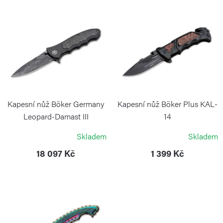
í
V
p
ý
r
p
o
i
d
s
u
p
k
r
Kapesní nůž Böker Germany
Kapesní nůž Böker Plus KAL-
t
o
Leopard-Damast III
14
Collection
ů
BÖKER PLUS
d
Skladem
Skladem
BÖKER SOLINGEN
u
18 097 Kč
1 399 Kč
k
t
ů