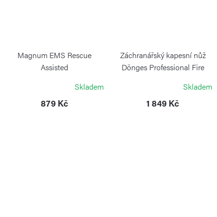
Magnum EMS Rescue
Záchranářský kapesní nůž
Assisted
Dönges Professional Fire
BÖKER MAGNUM
BÖKER
Skladem
Skladem
879 Kč
1 849 Kč