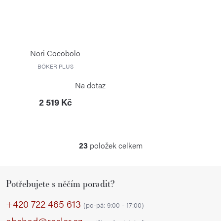
Nori Cocobolo
BÖKER PLUS
Na dotaz
2 519 Kč
23
položek celkem
O
v
Z
l
Potřebujete s něčím poradit?
á
á
p
d
+420 722 465 613
(po-pá: 9:00 - 17:00)
a
a
obchod@rosler.cz