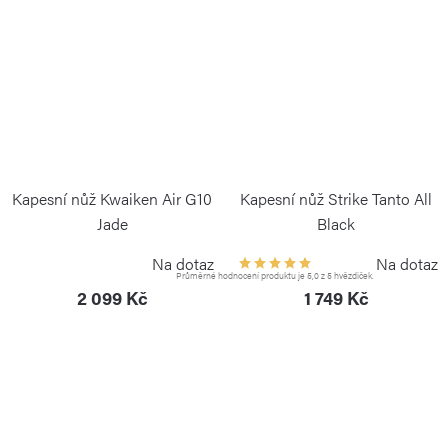
Kapesní nůž Kwaiken Air G10
Kapesní nůž Strike Tanto All
Jade
Black
BÖKER PLUS
BÖKER PLUS
Na dotaz
Na dotaz
Průměrné hodnocení produktu je 5,0 z 5 hvězdiček.
2 099 Kč
1 749 Kč