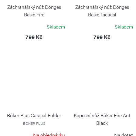
Záchranářský nůž Dönges
Záchranářský nůž Dönges
Basic Fire
Basic Tactical
BÖKER
BÖKER
Skladem
Skladem
799 Kč
799 Kč
Böker Plus Caracal Folder
Kapesní nůž Böker Fire Ant
Black
BÖKER PLUS
BÖKER
Na objednávku
Na dotaz