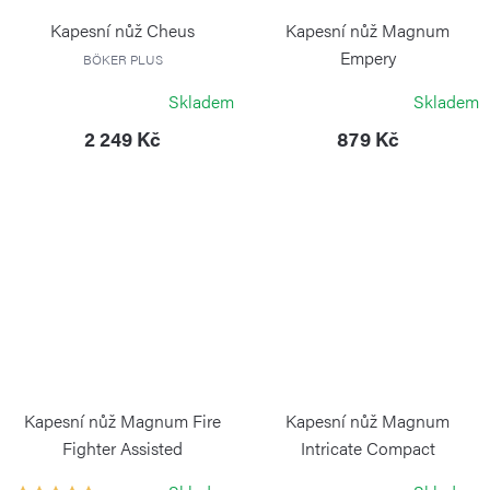
Kapesní nůž Cheus
Kapesní nůž Magnum
Empery
BÖKER PLUS
BÖKER MAGNUM
Skladem
Skladem
2 249 Kč
879 Kč
Kapesní nůž Magnum Fire
Kapesní nůž Magnum
Fighter Assisted
Intricate Compact
BÖKER MAGNUM
BÖKER MAGNUM