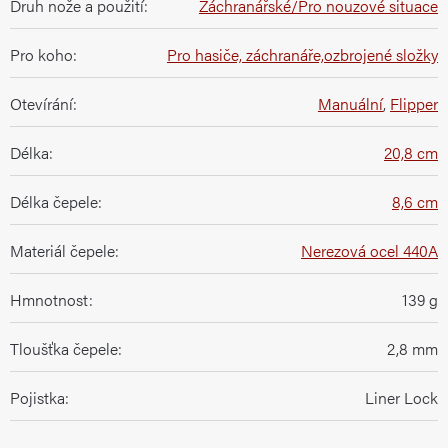
Druh nože a použití
:
Záchranářské/Pro nouzové situace
Pro koho
:
Pro hasiče, záchranáře,ozbrojené složky
Otevírání
:
Manuální
,
Flipper
Délka
:
20,8 cm
Délka čepele
:
8,6 cm
Materiál čepele
:
Nerezová ocel 440A
Hmnotnost
:
139 g
Tloušťka čepele
:
2,8 mm
Pojistka
:
Liner Lock