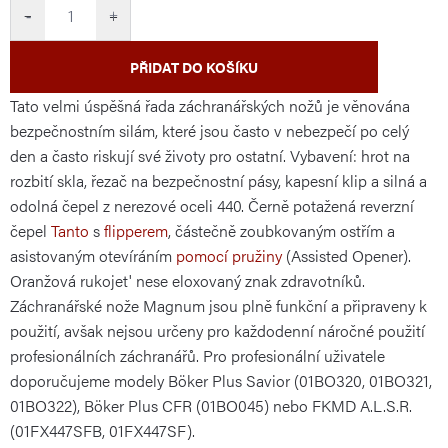
cena:
−
+
PŘIDAT DO KOŠÍKU
Tato velmi úspěšná řada záchranářských nožů je věnována
bezpečnostním silám, které jsou často v nebezpečí po celý
den a často riskují své životy pro ostatní. Vybavení: hrot na
rozbití skla, řezač na bezpečnostní pásy, kapesní klip a silná a
odolná čepel z nerezové oceli 440. Černě potažená reverzní
čepel
Tanto
s
flipperem
, částečně zoubkovaným ostřím a
asistovaným otevíráním
pomocí pružiny
(Assisted Opener).
Oranžová rukojet' nese eloxovaný znak zdravotníků.
Záchranářské nože Magnum jsou plně funkční a připraveny k
použití, avšak nejsou určeny pro každodenní náročné použití
profesionálních záchranářů. Pro profesionální uživatele
doporučujeme modely Böker Plus Savior (01BO320, 01BO321,
01BO322), Böker Plus CFR (01BO045) nebo FKMD A.L.S.R.
(01FX447SFB, 01FX447SF).