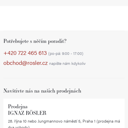
Z
Potřebujete s něčím poradit?
á
p
+420 722 465 613
(po-pá: 9:00 - 17:00)
a
obchod@rosler.cz
napište nám kdykoliv
t
í
Navštivte nás na našich prodejnách
Prodejna
IGNAZ RÖSLER
28. října 10 nebo Jungmannovo náměstí 5, Praha 1 (prodejna má
dva vchody)