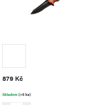
879 Kč
Měrná
Skladem
(>5 ks)