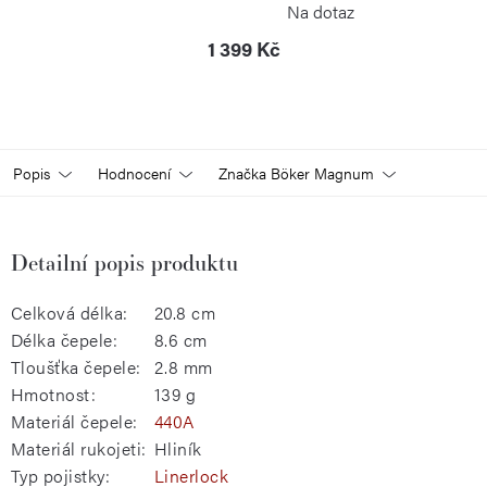
Na dotaz
1 399 Kč
Popis
Hodnocení
Značka
Böker Magnum
Detailní popis produktu
Celková délka:
20.8 cm
Délka čepele:
8.6 cm
Tloušťka čepele:
2.8 mm
Hmotnost:
139 g
Materiál čepele:
440A
Materiál rukojeti:
Hliník
Typ pojistky:
Linerlock