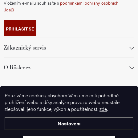
Vložením e-mailu souhlasíte s
podmínkami ochrany osobních
údajů
PŘIHLÁSIT SE
Zákaznický servis
O Rösler.cz
Sledujte nás
Používáme cookies, abychom Vám umožnili pohodlné
prohlížení webu a díky analýze provozu webu neustále
zlepšovali jeho funkce, výkon a použitelnost.
zde
.
Nastavení
Copyright 2026
Ignazrosler.cz
. Všechna práva vyhrazena.
Upravit