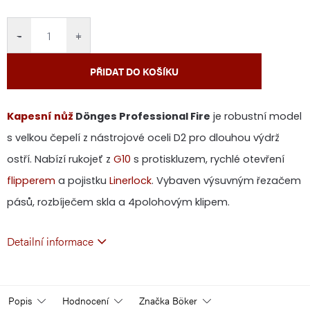
cena:
−
+
PŘIDAT DO KOŠÍKU
Kapesní nůž
Dönges Professional Fire
je robustní model
s velkou čepelí z nástrojové oceli D2 pro dlouhou výdrž
ostří. Nabízí rukojeť z
G10
s protiskluzem, rychlé otevření
flipperem
a pojistku
Linerlock
. Vybaven výsuvným řezačem
pásů, rozbíječem skla a 4polohovým klipem.
Detailní informace
Popis
Hodnocení
Značka
Böker