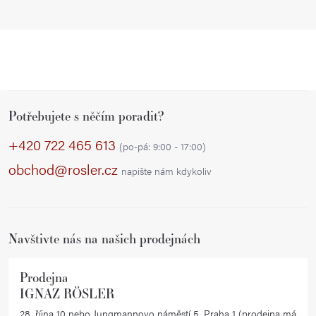
Z
Potřebujete s něčím poradit?
á
p
+420 722 465 613
(po-pá: 9:00 - 17:00)
a
obchod@rosler.cz
napište nám kdykoliv
t
í
Navštivte nás na našich prodejnách
Prodejna
IGNAZ RÖSLER
28. října 10 nebo Jungmannovo náměstí 5, Praha 1 (prodejna má