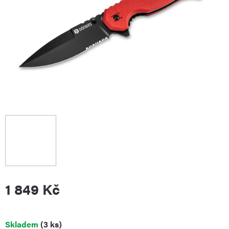
1 849 Kč
Měrná
Skladem
(3 ks)