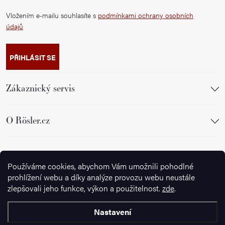
Vložením e-mailu souhlasíte s
podmínkami ochrany osobních
údajů
PŘIHLÁSIT SE
Zákaznický servis
O Rösler.cz
Sledujte nás
Používáme cookies, abychom Vám umožnili pohodlné
prohlížení webu a díky analýze provozu webu neustále
zlepšovali jeho funkce, výkon a použitelnost.
zde
.
Nastavení
Copyright 2026
Ignazrosler.cz
. Všechna práva vyhrazena.
Upravit