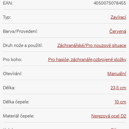
EAN
:
4050075078455
Typ
:
Zavírací
Barva/Provedení
:
Červená
Druh nože a použití
:
Záchranářské/Pro nouzové situace
Pro koho
:
Pro hasiče, záchranáře,ozbrojené složky
Otevírání
:
Manuální
Délka
:
23,5 cm
Délka čepele
:
10 cm
Materiál čepele
:
Nerezová ocel D2