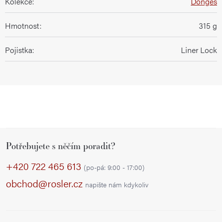
Kolekce
:
Dönges
Hmotnost
:
315 g
Pojistka
:
Liner Lock
Z
Potřebujete s něčím poradit?
á
p
+420 722 465 613
(po-pá: 9:00 - 17:00)
a
obchod@rosler.cz
napište nám kdykoliv
t
í