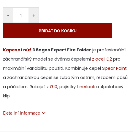
cena:
−
+
PŘIDAT DO KOŠÍKU
Kapesní nůž
Dönges Expert Fire Folder
je profesionální
záchranářský model se dvěma čepelemi
z oceli D2
pro
maximální variabilitu použití. Kombinuje čepel
Spear Point
a záchranářskou čepel se zubatým ostřím, řezačem pásů
a páčidlem. Rukojeť z
G10
, pojistky
Linerlock
a 4polohový
klip.
Detailní informace