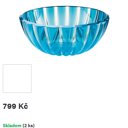
799 Kč
Měrná
Skladem
(2 ks)