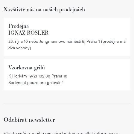
Navštivte nás na našich prodejnách
Prodejna
IGNAZ RÖSLER
28. října 10 nebo Jungmannovo náměstí 5, Praha 1 (prodejna má
dva vchody)
Vzorkovna grilů
K Horkám 19/21 102 00 Praha 10
Sortiment pouze pro grilování
Odebírat newsletter
Vložte svůj e-mail a my vám budeme zasílat informace o