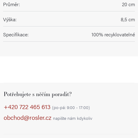
Průměr
:
20 cm
Výška
:
8,5 cm
Specifikace
:
100% recyklovatelné
Z
Potřebujete s něčím poradit?
á
p
+420 722 465 613
(po-pá: 9:00 - 17:00)
a
obchod@rosler.cz
napište nám kdykoliv
t
í