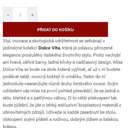
cena:
−
+
PŘIDAT DO KOŠÍKU
Styl, inovace a ekologická udržitelnost se setkávají v
jedinečné kolekci
Dolce Vita
, která je oslavou přirozené
elegance proslulého italského životního stylu. Proto nechybí
ani hravé, zářivé barvy, ladné křivky a nadčasový design. Mísa
Dolce Vita se bude na stole krásně vyjímat, ať už v ní budete
podávat salát, ovocný koktejl či omáčku. Nebo do ní
jednoduše naaranžujte různé druhy čerstvého ovoce. Svým
vzhledem vás mísa na první pohled přesvědčí, že se jedná o
sklo, křehké a s patřičnou váhou. O to větší překvapení tak
bude zjištění, že jde o lehký, exkluzivní bioplastový materiál z
obnovitelných zdrojů. Užívejte si každé zasednutí ke stolu,
obklopeni svými přáteli a rodinou, dobrým jídlem a italskou
krásou.