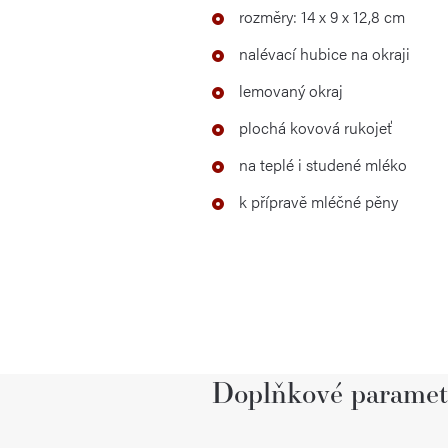
rozměry: 14 x 9 x 12,8 cm
nalévací hubice na okraji
lemovaný okraj
plochá kovová rukojeť
na teplé i studené mléko
k přípravě mléčné pěny
Doplňkové paramet