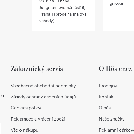
28. října 10 nebo
grilování
Jungmannovo náměstí 5,
Praha 1 (prodejna má dva
vchody)
Zákaznický servis
O Rösler.cz
Všeobecné obchodní podmínky
Prodejny
e o
Zásady ochrany osobních údajů
Kontakt
Cookies policy
O nás
Reklamace a vrácení zboží
Naše značky
Vše o nákupu
Reklamní dárkov