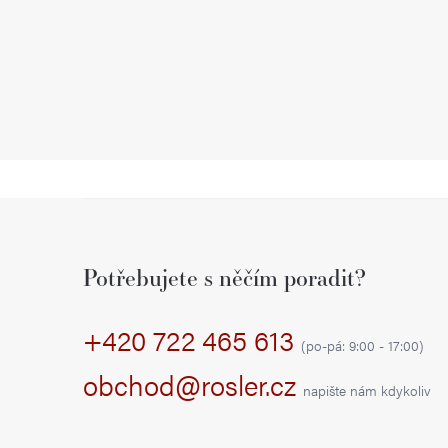
Z
á
Potřebujete s něčím poradit?
p
+420 722 465 613
a
(po-pá: 9:00 - 17:00)
t
obchod@rosler.cz
napište nám kdykoliv
í