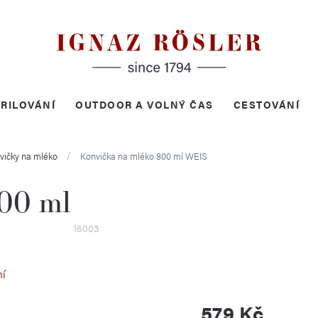
RILOVÁNÍ
OUTDOOR A VOLNÝ ČAS
CESTOVÁNÍ
vičky na mléko
Konvička na mléko 800 ml
WEIS
800 ml
16003
ní
579 Kč