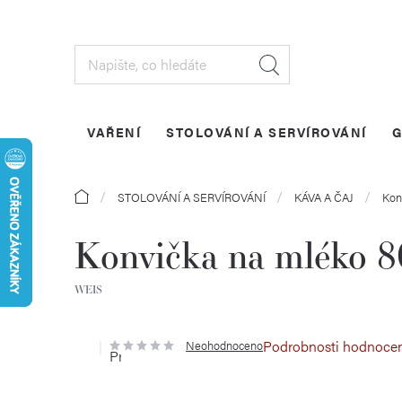
Přejít
na
obsah
VAŘENÍ
STOLOVÁNÍ A SERVÍROVÁNÍ
G
Domů
STOLOVÁNÍ A SERVÍROVÁNÍ
KÁVA A ČAJ
Kon
Konvička na mléko 
WEIS
Podrobnosti hodnoce
Neohodnoceno
Průměrné
hodnocení
produktu
je
0,0