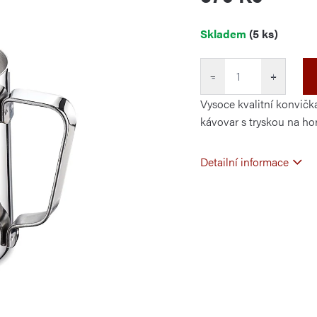
Měrná
Skladem
(5 ks)
cena:
−
+
Vysoce kvalitní konvičk
kávovar s tryskou na hor
Detailní informace