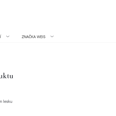
Í
ZNAČKA
WEIS
duktu
m lesku