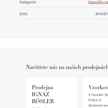
Kategorie
:
Konvičky n
EAN
:
401041
Navštivte nás na našich prodejnác
Prodejna
Vzorkov
IGNAZ
K Horkám 19/
RÖSLER
Praha 10
Sortiment po