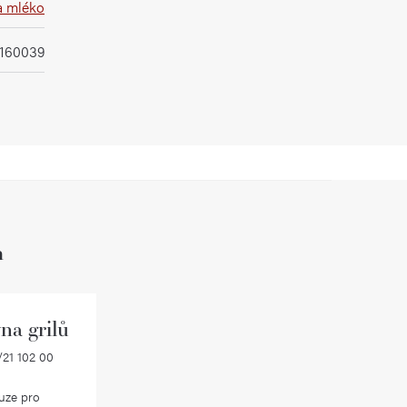
a mléko
1160039
h
na grilů
21 102 00
uze pro