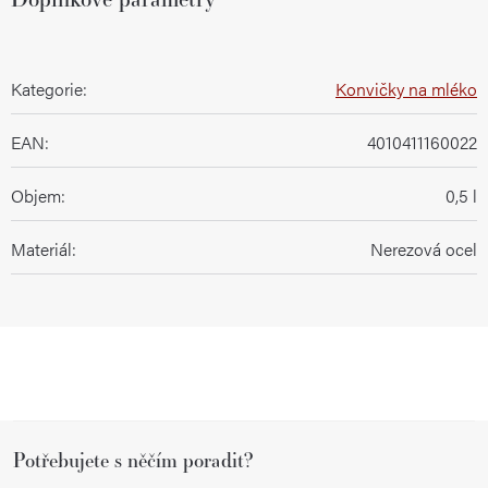
Kategorie
:
Konvičky na mléko
EAN
:
4010411160022
Objem
:
0,5 l
Materiál
:
Nerezová ocel
Z
Potřebujete s něčím poradit?
á