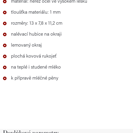
materiál: nerez ocel ve vysokém lesku
tloušťka materiálu: 1 mm
rozměry: 13 x 7,8 x 11,2 cm
nalévací hubice na okraji
lemovaný okraj
plochá kovová rukojeť
na teplé i studené mléko
k přípravě mléčné pěny
Doplňkové parametry