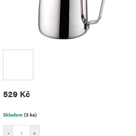
529 Kč
Měrná
Skladem
(3 ks)
cena:
−
+