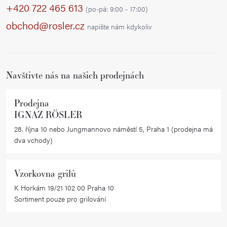
p
+420 722 465 613
(po-pá: 9:00 - 17:00)
a
obchod@rosler.cz
napište nám kdykoliv
t
í
Navštivte nás na našich prodejnách
Prodejna
IGNAZ RÖSLER
28. října 10 nebo Jungmannovo náměstí 5, Praha 1 (prodejna má
dva vchody)
Vzorkovna grilů
K Horkám 19/21 102 00 Praha 10
Sortiment pouze pro grilování