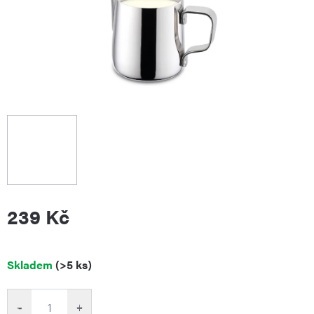
239 Kč
Měrná
Skladem
(>5 ks)
cena:
−
+