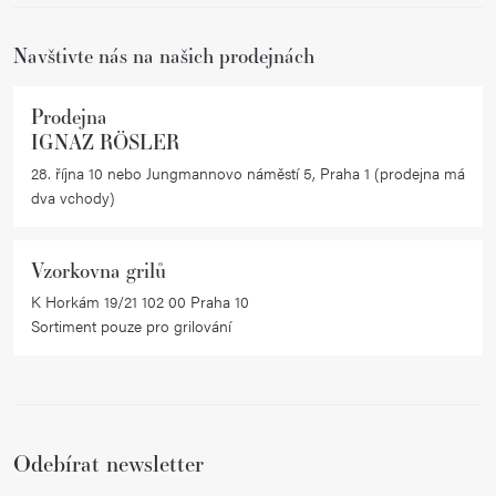
í
Navštivte nás na našich prodejnách
Prodejna
IGNAZ RÖSLER
28. října 10 nebo Jungmannovo náměstí 5, Praha 1 (prodejna má
dva vchody)
Vzorkovna grilů
K Horkám 19/21 102 00 Praha 10
Sortiment pouze pro grilování
Odebírat newsletter