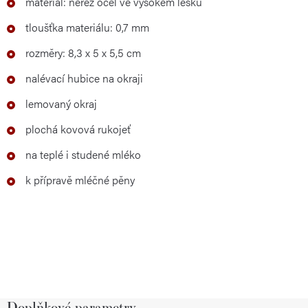
materiál: nerez ocel ve vysokém lesku
tloušťka materiálu: 0,7 mm
rozměry: 8,3 x 5 x 5,5 cm
nalévací hubice na okraji
lemovaný okraj
plochá kovová rukojeť
na teplé i studené mléko
k přípravě mléčné pěny
Doplňkové parametry