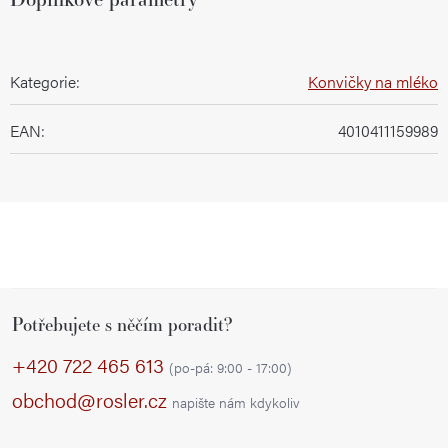
Kategorie
:
Konvičky na mléko
EAN
:
4010411159989
Z
Potřebujete s něčím poradit?
á
p
+420 722 465 613
(po-pá: 9:00 - 17:00)
a
obchod@rosler.cz
napište nám kdykoliv
t