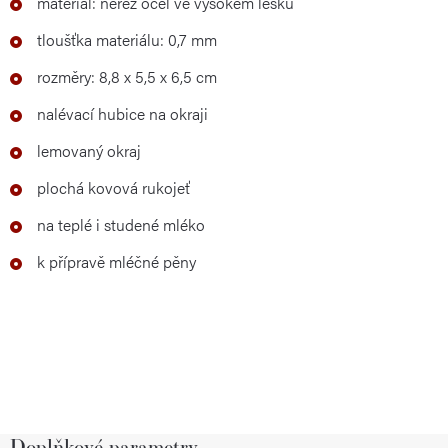
materiál: nerez ocel ve vysokém lesku
tloušťka materiálu: 0,7 mm
rozměry: 8,8 x 5,5 x 6,5 cm
nalévací hubice na okraji
lemovaný okraj
plochá kovová rukojeť
na teplé i studené mléko
k přípravě mléčné pěny
Doplňkové parametry