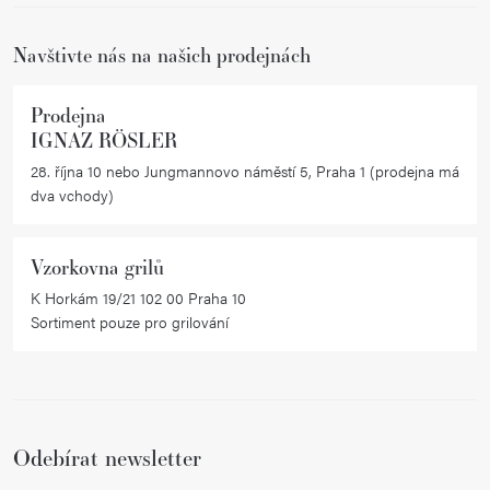
í
Navštivte nás na našich prodejnách
Prodejna
IGNAZ RÖSLER
28. října 10 nebo Jungmannovo náměstí 5, Praha 1 (prodejna má
dva vchody)
Vzorkovna grilů
K Horkám 19/21 102 00 Praha 10
Sortiment pouze pro grilování
Odebírat newsletter