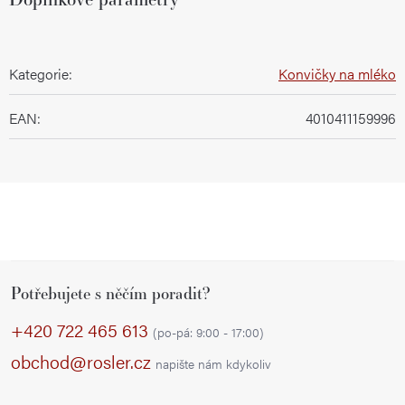
Kategorie
:
Konvičky na mléko
EAN
:
4010411159996
Z
Potřebujete s něčím poradit?
á
p
+420 722 465 613
(po-pá: 9:00 - 17:00)
a
obchod@rosler.cz
napište nám kdykoliv
t