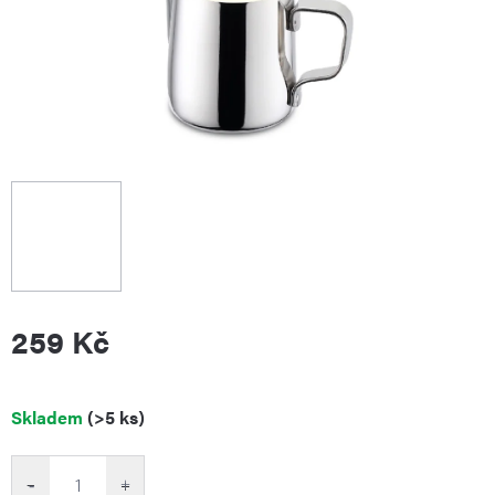
259 Kč
Měrná
Skladem
(>5 ks)
cena:
−
+